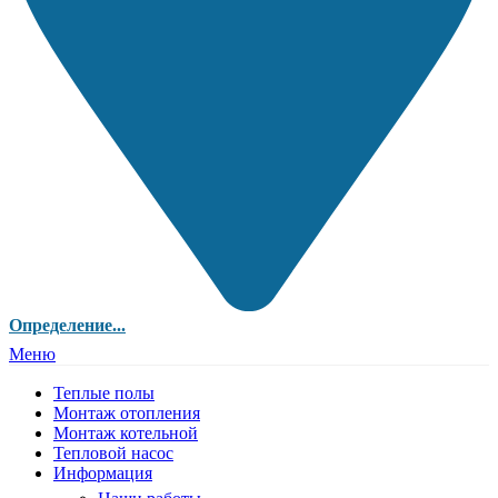
Определение...
Меню
Теплые полы
Монтаж отопления
Монтаж котельной
Тепловой насос
Информация