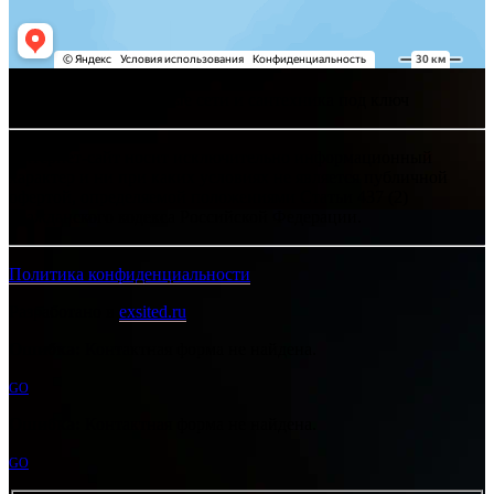
Хелпсант - инженерные сети и сантехника под ключ
Интернет-сайт носит исключительно информационный
характер и ни при каких условиях не является публичной
офертой, определяемой положениями Статьи 437 (2)
Гражданского кодекса Российской Федерации.
Политика конфиденциальности
Разработано в
exsited.ru
Ошибка:
Контактная форма не найдена.
GO
Ошибка:
Контактная форма не найдена.
GO