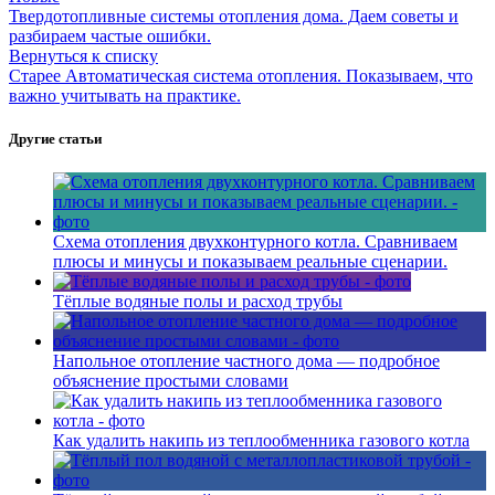
Твердотопливные системы отопления дома. Даем советы и
разбираем частые ошибки.
Вернуться к списку
Старее
Автоматическая система отопления. Показываем, что
важно учитывать на практике.
Другие статьи
Схема отопления двухконтурного котла. Сравниваем
плюсы и минусы и показываем реальные сценарии.
Тёплые водяные полы и расход трубы
Напольное отопление частного дома — подробное
объяснение простыми словами
Как удалить накипь из теплообменника газового котла