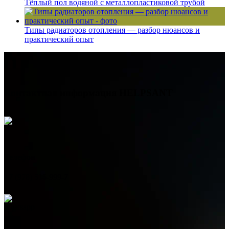
Тёплый пол водяной с металлопластиковой трубой
Типы радиаторов отопления — разбор нюансов и
практический опыт
Контактная информация
HELPSANT
Телефон
+7 (978) 515-999-7