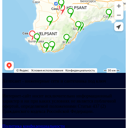
Хелпсант - инженерные сети и сантехника под ключ
Интернет-сайт носит исключительно информационный
характер и ни при каких условиях не является публичной
офертой, определяемой положениями Статьи 437 (2)
Гражданского кодекса Российской Федерации.
Политика конфиденциальности