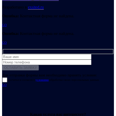
Разработано в
exsited.ru
Ошибка:
Контактная форма не найдена.
GO
Ошибка:
Контактная форма не найдена.
GO
Для отправки формы вам необходимо принять условия:
прочитал и согласен с
условиями
обработки своих персональных данных
GO
Какая услуга вас интересует?