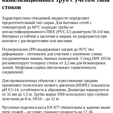
стоков
Характеристики отводимой жидкости определяют
предпочтительный тип сырья. Для бытовых сетей с
температурой до 60°C подходят трубы из
непластифицированного ПВХ (PVC-U) диаметром 50-110 мм.
Материал устойчив к щелочам и жирам, но разрушается при
контакте с растворителями или маслами.
Полипропилен (PP) выдерживает нагрев до 95°C без
деформации – оптимален для участков с кипятком: сливы
посудомоечных машин, банных помещений. Стенд DIN 19534
регламентирует толщину стенок от 3,2 мм для безнапорных
линий. Муфтовая спайка обеспечивает герметичность
соединений.
Для промышленных объектов с агрессивными средами
применяют полиэтилен низкого давления (HDPE): показатель
pH 0.5-14, устойчивость к абразивам. Диаметры варьируются
от 32 мм до 1,5 м. Трубы марки SN8 используют при глубине
залегания до 8 м, SN16 – до 12 м.
Чугунные изделия класса EN 877 обязательны в зданиях выше
пяти этажей – не горят, снижают шумность на 12 дБ.