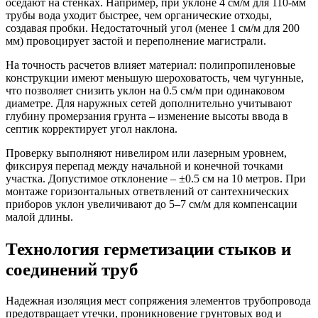
оседают на стенках. Например, при уклоне 4 см/м для 110-мм
трубы вода уходит быстрее, чем органические отходы,
создавая пробки. Недостаточный угол (менее 1 см/м для 200
мм) провоцирует застой и переполнение магистрали.
На точность расчетов влияет материал: полипропиленовые
конструкции имеют меньшую шероховатость, чем чугунные,
что позволяет снизить уклон на 0.5 см/м при одинаковом
диаметре. Для наружных сетей дополнительно учитывают
глубину промерзания грунта – изменение высоты ввода в
септик корректирует угол наклона.
Проверку выполняют нивелиром или лазерным уровнем,
фиксируя перепад между начальной и конечной точками
участка. Допустимое отклонение – ±0.5 см на 10 метров. При
монтаже горизонтальных ответвлений от сантехнических
приборов уклон увеличивают до 5–7 см/м для компенсации
малой длины.
Технология герметизации стыков и
соединений труб
Надежная изоляция мест сопряжения элементов трубопровода
предотвращает утечки, проникновение грунтовых вод и