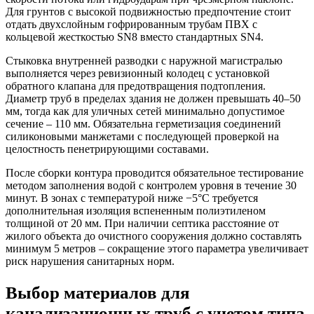
Для грунтов с высокой подвижностью предпочтение стоит
отдать двухслойным гофрированным трубам ПВХ с
кольцевой жесткостью SN8 вместо стандартных SN4.
Стыковка внутренней разводки с наружной магистралью
выполняется через ревизионный колодец с установкой
обратного клапана для предотвращения подтопления.
Диаметр труб в пределах здания не должен превышать 40–50
мм, тогда как для уличных сетей минимально допустимое
сечение – 110 мм. Обязательна герметизация соединений
силиконовыми манжетами с последующей проверкой на
целостность пенетрирующими составами.
После сборки контура проводится обязательное тестирование
методом заполнения водой с контролем уровня в течение 30
минут. В зонах с температурой ниже −5°C требуется
дополнительная изоляция вспененным полиэтиленом
толщиной от 20 мм. При наличии септика расстояние от
жилого объекта до очистного сооружения должно составлять
минимум 5 метров – сокращение этого параметра увеличивает
риск нарушения санитарных норм.
Выбор материалов для
канализационных труб с учетом типа