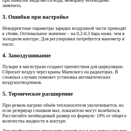
при нажатии выделяется вода, мембрану необходимо
заменить.
3. Ошибки при настройке
Некорректные параметры зарядки воздушной части приводят
к сбоям. Оптимальное значение – на 0,2-0,3 бара ниже, чем в
холодном контуре. Для регулировки потребуется манометр и
насос.
4. Завоздушивание
Пузыри в магистрали создают препятствия для циркуляции.
Сбросьте воздух через краны Маевского на радиаторах. В
сложных случаях поможет установка автоматических
воздухоотводчиков.
5. Термическое расширение
При резком нагреве объём теплоносителя увеличивается, но
если резервуар слишком мал, показатели могут колебаться.
Рассчитайте необходимый размер по формуле: 10% от общего
количества жидкости в контуре.
Для профилактики проводите осмотр раз в год перед началом