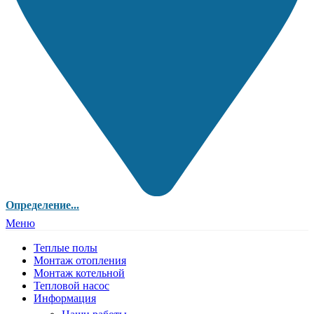
Определение...
Меню
Теплые полы
Монтаж отопления
Монтаж котельной
Тепловой насос
Информация