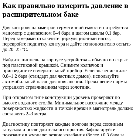
Как правильно измерить давление в
расширительном баке
Для контроля параметров герметичной емкости потребуется
манометр с диапазоном 0–4 бара и шагом шкалы 0,1 бар.
Перед замерами отключите циркуляционный насос,
перекройте подпитку контура и дайте теплоносителю остыть
до 20–25 °C.
Найдите ниппель на корпусе устройства – обычно он скрыт
под пластиковой крышкой. Снимите колпачок и
присоедините измерительный прибор. Если значение ниже
0,8–1,2 бара (стандарт для частных домов), используйте
автомобильный насос для повышения. Превышение нормы
устраняют стравливанием через золотник.
При открытом типе конструкции уровень проверяют по
высоте водяного столба. Минимальное расстояние между
поверхностью жидкости и точкой врезки в магистраль должно
составлять 2–3 метра.
Диагностику повторяют каждые полгода перед сезонным
запуском и после длительного простоя. Зафиксируйте
показания в журнале: резкие колебания (более ±0,3 бара за