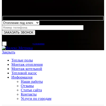
Какая услуга вас интересует?
Для отправки формы вам необходимо принять условия:
прочитал и согласен с
условиями
обработки своих персональных данных
Закрыть
Теплые полы
Монтаж отопления
Монтаж котельной
Тепловой насос
Информация
Наши работы
Отзывы
Статьи сайта
Контакты
Услуги по городам