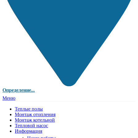
Определение...
Меню
Теплые полы
Монтаж отопления
Монтаж котельной
Тепловой насос
Информация