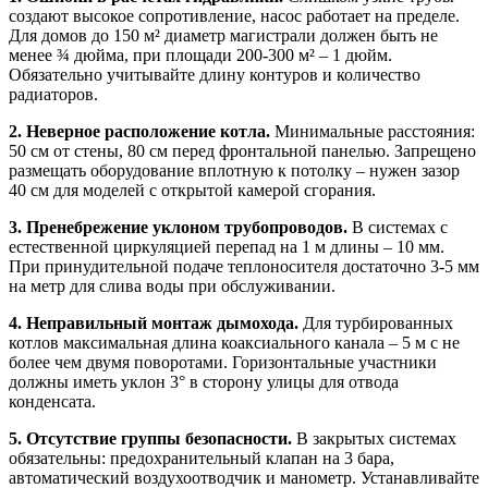
создают высокое сопротивление, насос работает на пределе.
Для домов до 150 м² диаметр магистрали должен быть не
менее ¾ дюйма, при площади 200-300 м² – 1 дюйм.
Обязательно учитывайте длину контуров и количество
радиаторов.
2. Неверное расположение котла.
Минимальные расстояния:
50 см от стены, 80 см перед фронтальной панелью. Запрещено
размещать оборудование вплотную к потолку – нужен зазор
40 см для моделей с открытой камерой сгорания.
3. Пренебрежение уклоном трубопроводов.
В системах с
естественной циркуляцией перепад на 1 м длины – 10 мм.
При принудительной подаче теплоносителя достаточно 3-5 мм
на метр для слива воды при обслуживании.
4. Неправильный монтаж дымохода.
Для турбированных
котлов максимальная длина коаксиального канала – 5 м с не
более чем двумя поворотами. Горизонтальные участники
должны иметь уклон 3° в сторону улицы для отвода
конденсата.
5. Отсутствие группы безопасности.
В закрытых системах
обязательны: предохранительный клапан на 3 бара,
автоматический воздухоотводчик и манометр. Устанавливайте