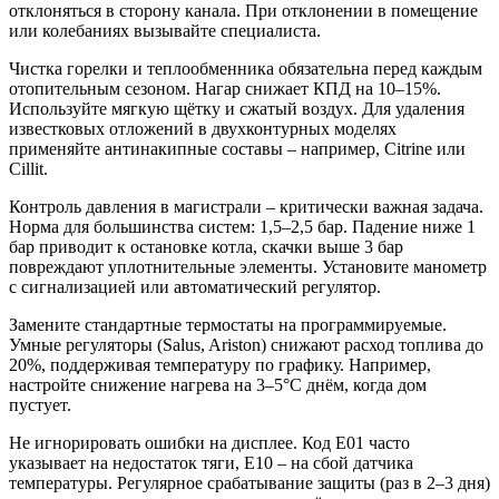
отклоняться в сторону канала. При отклонении в помещение
или колебаниях вызывайте специалиста.
Чистка горелки и теплообменника обязательна перед каждым
отопительным сезоном. Нагар снижает КПД на 10–15%.
Используйте мягкую щётку и сжатый воздух. Для удаления
известковых отложений в двухконтурных моделях
применяйте антинакипные составы – например, Citrine или
Сillit.
Контроль давления в магистрали – критически важная задача.
Норма для большинства систем: 1,5–2,5 бар. Падение ниже 1
бар приводит к остановке котла, скачки выше 3 бар
повреждают уплотнительные элементы. Установите манометр
с сигнализацией или автоматический регулятор.
Замените стандартные термостаты на программируемые.
Умные регуляторы (Salus, Ariston) снижают расход топлива до
20%, поддерживая температуру по графику. Например,
настройте снижение нагрева на 3–5°C днём, когда дом
пустует.
Не игнорировать ошибки на дисплее. Код Е01 часто
указывает на недостаток тяги, Е10 – на сбой датчика
температуры. Регулярное срабатывание защиты (раз в 2–3 дня)