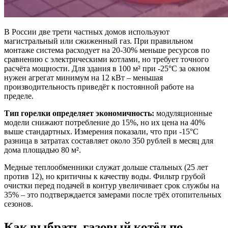
В России две трети частных домов используют
магистральный или сжиженный газ. При правильном
монтаже система расходует на 20-30% меньше ресурсов по
сравнению с электрическими котлами, но требует точного
расчёта мощности. Для здания в 100 м² при -25°C за окном
нужен агрегат минимум на 12 кВт – меньшая
производительность приведёт к постоянной работе на
пределе.
Тип горелки определяет экономичность:
модуляционные
модели снижают потребление до 15%, но их цена на 40%
выше стандартных. Измерения показали, что при -15°C
разница в затратах составляет около 350 рублей в месяц для
дома площадью 80 м².
Медные теплообменники служат дольше стальных (25 лет
против 12), но критичны к качеству воды. Фильтр грубой
очистки перед подачей в контур увеличивает срок службы на
35% – это подтверждается замерами после трёх отопительных
сезонов.
Как выбрать газовый котёл по