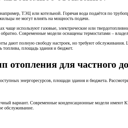
например, ТЭЦ или котельной. Горячая вода подаётся по трубопр
жильцы не могут влиять на мощность подачи.
х чаще используют газовые, электрические или твердотопливны
тся обратно. Современные модели оснащены термостатами – влад
нты дают полную свободу настроек, но требуют обслуживания. 
ь топлива, площадь здания и бюджет.
п отопления для частного д
доступных энергоресурсов, площади здания и бюджета. Рассмотр
ичный вариант. Современные конденсационные модели имеют КПД
ное обслуживание.