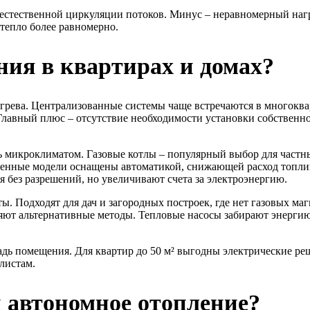
стественной циркуляции потоков. Минус – неравномерный нагре
тепло более равномерно.
ия в квартирах и домах?
грева. Централизованные системы чаще встречаются в многоква
 Главный плюс – отсутствие необходимости установки собственн
 микроклиматом. Газовые котлы – популярный выбор для частн
енные модели оснащены автоматикой, снижающей расход топлива
без разрешений, но увеличивают счета за электроэнергию.
. Подходят для дач и загородных построек, где нет газовых маг
ют альтернативные методы. Тепловые насосы забирают энергию 
дь помещения. Для квартир до 50 м² выгодны электрические реш
листам.
и автономное отопление?