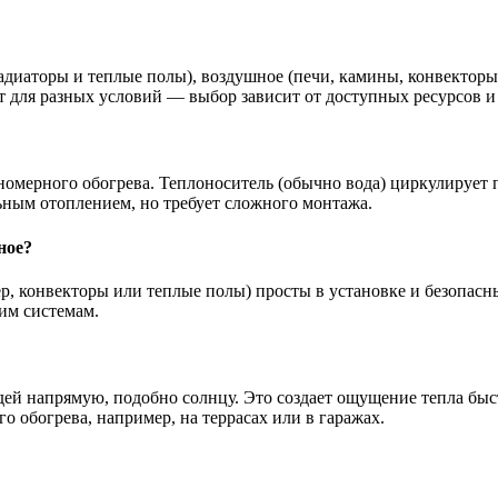
адиаторы и теплые полы), воздушное (печи, камины, конвекторы)
ит для разных условий — выбор зависит от доступных ресурсов 
номерного обогрева. Теплоноситель (обычно вода) циркулирует п
ьным отоплением, но требует сложного монтажа.
ное?
ер, конвекторы или теплые полы) просты в установке и безопасн
гим системам.
ей напрямую, подобно солнцу. Это создает ощущение тепла быст
 обогрева, например, на террасах или в гаражах.