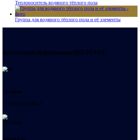
Теплоноситель водяного тёплого пола
Группа для водяного тёплого пола и её элементы
Контактная информация
HELPSANT
Телефон
+7 (978) 515-999-7
WhatsApp