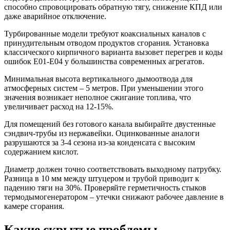
способно спровоцировать обратную тягу, снижение КПД или
даже аварийное отключение.
Турбированные модели требуют коаксиальных каналов с
принудительным отводом продуктов сгорания. Установка
классического кирпичного варианта вызовет перегрев и коды
ошибок E01-E04 у большинства современных агрегатов.
Минимальная высота вертикального дымоотвода для
атмосферных систем – 5 метров. При уменьшении этого
значения возникает неполное сжигание топлива, что
увеличивает расход на 12-15%.
Для помещений без готового канала выбирайте двустенные
сэндвич-трубы из нержавейки. Оцинкованные аналоги
разрушаются за 3-4 сезона из-за конденсата с высоким
содержанием кислот.
Диаметр должен точно соответствовать выходному патрубку.
Разница в 10 мм между штуцером и трубой приводит к
падению тяги на 30%. Проверяйте герметичность стыков
термодымогенератором – утечки снижают рабочее давление в
камере сгорания.
Какие скрытые проблемы