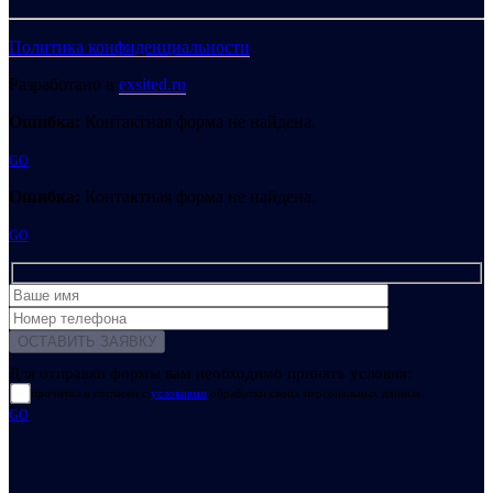
Политика конфиденциальности
Разработано в
exsited.ru
Ошибка:
Контактная форма не найдена.
GO
Ошибка:
Контактная форма не найдена.
GO
Для отправки формы вам необходимо принять условия:
прочитал и согласен с
условиями
обработки своих персональных данных
GO