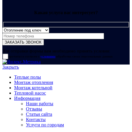
Какая услуга вас интересует?
Для отправки формы вам необходимо принять условия:
прочитал и согласен с
условиями
обработки своих персональных данных
Закрыть
Теплые полы
Монтаж отопления
Монтаж котельной
Тепловой насос
Информация
Наши работы
Отзывы
Статьи сайта
Контакты
Услуги по городам