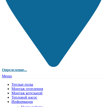
Определение...
Меню
Теплые полы
Монтаж отопления
Монтаж котельной
Тепловой насос
Информация