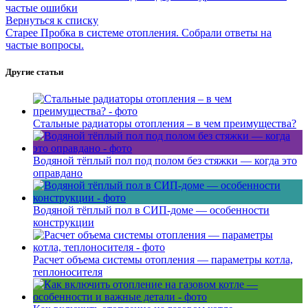
частые ошибки
Вернуться к списку
Старее
Пробка в системе отопления. Собрали ответы на
частые вопросы.
Другие статьи
Стальные радиаторы отопления – в чем преимущества?
Водяной тёплый пол под полом без стяжки — когда это
оправдано
Водяной тёплый пол в СИП-доме — особенности
конструкции
Расчет объема системы отопления — параметры котла,
теплоносителя