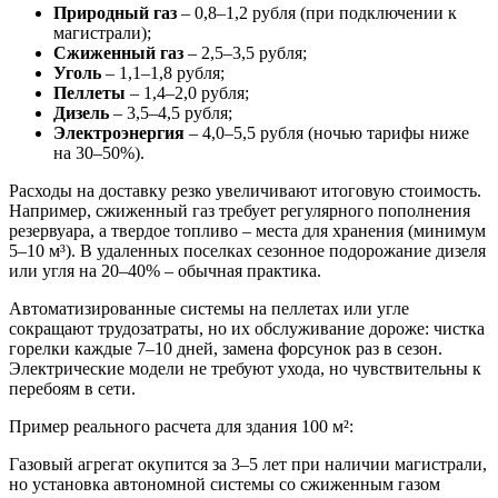
Природный газ
– 0,8–1,2 рубля (при подключении к
магистрали);
Сжиженный газ
– 2,5–3,5 рубля;
Уголь
– 1,1–1,8 рубля;
Пеллеты
– 1,4–2,0 рубля;
Дизель
– 3,5–4,5 рубля;
Электроэнергия
– 4,0–5,5 рубля (ночью тарифы ниже
на 30–50%).
Расходы на доставку резко увеличивают итоговую стоимость.
Например, сжиженный газ требует регулярного пополнения
резервуара, а твердое топливо – места для хранения (минимум
5–10 м³). В удаленных поселках сезонное подорожание дизеля
или угля на 20–40% – обычная практика.
Автоматизированные системы на пеллетах или угле
сокращают трудозатраты, но их обслуживание дороже: чистка
горелки каждые 7–10 дней, замена форсунок раз в сезон.
Электрические модели не требуют ухода, но чувствительны к
перебоям в сети.
Пример реального расчета для здания 100 м²:
Газовый агрегат окупится за 3–5 лет при наличии магистрали,
но установка автономной системы со сжиженным газом