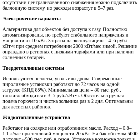
отсутствии централизованного снабжения можно подключить
баллонную систему, но расходы возрастут в 5–7 раз.
Электрические варианты
Альтернатива для объектов без доступа к газу. Полностью
автоматизированы, но требуют стабильного напряжения и
мощности от 10 кВт. Затраты на эксплуатацию – 4–6 руб./
кВт·ч при среднем потреблении 2000 кВт/мес зимой. Решение
оправдано в регионах с низкими тарифами или при наличии
солнечных батарей.
Твердотопливные системы
Используются пеллеты, уголь или дрова. Современные
пиролизные установки работают до 72 часов на одной
загрузке (КПД 85%). Минимальная цена – 80 тыс. руб.,
топливо обходится в 3–5 руб./кВт·ч. Обязательна ручная
подача горючего и чистка зольника раз в 2 дня. Оптимальны
для лесистых районов.
Жидкотопливные устройства
Работают на солярке или отработанном масле. Расход – 0.8–
1.1 л/час при тепловой мощности 20 кВт. На бак объемом 5000
л уходит ~500 тыс. руб. в сезон. Установка возможна только в