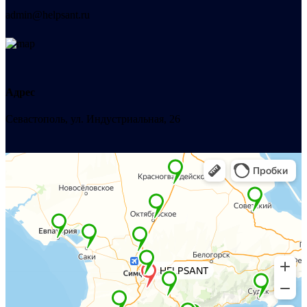
admin@helpsant.ru
Адрес
Севастополь, ул. Индустриальная, 26