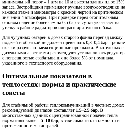
минимальный порог – 1 атм на 10 м высоты здания плюс 15%
запаса. Застройщики применяют ручные воздухоотводчики на
каждом этаже и манометры с красной чертой на критическом
значении 4 атмосферы. При проверке перед отопительным
сезоном падение более чем на 0,5 бар за сутки указывает на
утечку в районе радиаторов или расширительного бака.
Для чугунных батарей в домах старого фонда перепад между
подачей и обраткой не должен превышать 0,3–0,4 бар – резкие
скачки разрушают межсекционные прокладки. В котельных с
дизельными агрегатами рекомендуют устанавливать редуктор
с погрешностью срабатывания не более 5% от номинала,
указанного в техпаспорте оборудования.
Оптимальные показатели в
теплосетях: нормы и практические
советы
Для стабильной работы теплокоммуникаций в частных домах
рекомендуемый диапазон составляет
1,5–2,5 бар
. В
многоэтажных зданиях с централизованной подачей тепла
нормативы выше –
5–10 бар
, в зависимости от этажности и
протяженности магистралей.