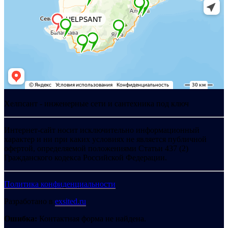
Хелпсант - инженерные сети и сантехника под ключ
Интернет-сайт носит исключительно информационный
характер и ни при каких условиях не является публичной
офертой, определяемой положениями Статьи 437 (2)
Гражданского кодекса Российской Федерации.
Политика конфиденциальности
Разработано в
exsited.ru
Ошибка:
Контактная форма не найдена.