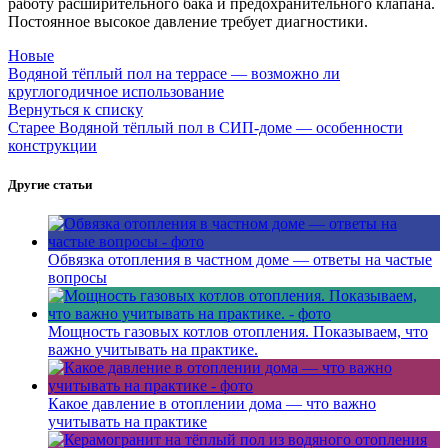
работу расширительного бака и предохранительного клапана.
Постоянное высокое давление требует диагностики.
Новые
Водяной тёплый пол на террасе — возможно ли
круглогодичное использование
Вернуться к списку
Старее
Водяной тёплый пол в СИП-доме — особенности
конструкции
Другие статьи
Обвязка отопления в частном доме — ответы на частые
вопросы
Мощность газовых котлов отопления. Показываем, что
важно учитывать на практике.
Какое давление в отоплении дома — что важно
учитывать на практике