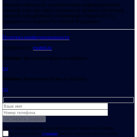
Интернет-сайт носит исключительно информационный
характер и ни при каких условиях не является публичной
офертой, определяемой положениями Статьи 437 (2)
Гражданского кодекса Российской Федерации.
Политика конфиденциальности
Разработано в
exsited.ru
Ошибка:
Контактная форма не найдена.
GO
Ошибка:
Контактная форма не найдена.
GO
Для отправки формы вам необходимо принять условия:
прочитал и согласен с
условиями
обработки своих персональных данных