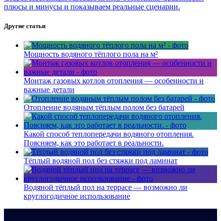
плюсы и минусы и показываем реальные сценарии.
Другие статьи
Мощность водяного тёплого пола на м²
Монтаж газовых котлов отопления — особенности и
важные детали
Отопление водяным тёплым полом без батарей
Какой способ теплопередачи водяного отопления.
Поясняем, как это работает в реальности.
Тёплый водяной пол без стяжки под ламинат
Водяной тёплый пол на террасе — возможно ли
круглогодичное использование