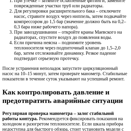
При утечке – затяните ослабленные фитинги, замените
поврежденные участки труб или радиаторы.
Для регулировки расширительного бака – отключите
насос, стравите воздух через ниппель, затем подкачайте
компрессором до 1,5 бар (значение должно быть на 0,2–
0,3 бара ниже рабочего напора).
При завоздушивании – откройте краны Маевского на
радиаторах, спустите воздух до появления воды.
Если причина неясна – поднимите уровень
теплоносителя через подпиточный клапан до 1,5–2,0
бар, затем отслеживайте динамику. Резкое падение
подтвердит серьезную протечку.
После устранения неполадок запустите циркуляционный
насос на 10–15 минут, затем проверьте манометр. Стабильные
показатели в течение суток указывают на успешный ремонт.
Как контролировать давление и
предотвратить аварийные ситуации
Регулярная проверка манометра – залог стабильной
работы контура.
Рекомендуется фиксировать показания на
холодном и разогретом теплоносителе. Если шкала прибора
недоступна для быстрого обзора, стоит установить модели с