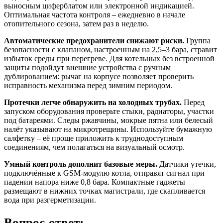
выносным циферблатом или электронной индикацией.
Оптимальная частота контроля – ежедневно в начале
отопительного сезона, затем раз в неделю.
Автоматические предохранители снижают риски.
Группа
безопасности с клапаном, настроенным на 2,5–3 бара, стравит
избыток среды при перегреве. Для котельных без встроенной
защиты подойдут внешние устройства с ручным
дублированием: рычаг на корпусе позволяет проверить
исправность механизма перед зимним периодом.
Протечки легче обнаружить на холодных трубах.
Перед
запуском оборудования проверьте стыки, радиаторы, участки
под батареями. Следы ржавчины, мокрые пятна или белесый
налёт указывают на микротрещины. Используйте бумажную
салфетку – её проще приложить к труднодоступным
соединениям, чем полагаться на визуальный осмотр.
Умный контроль дополнит базовые меры.
Датчики утечки,
подключённые к GSM-модулю котла, отправят сигнал при
падении напора ниже 0,8 бара. Компактные гаджеты
размещают в нижних точках магистрали, где скапливается
вода при разгерметизации.
Вопрос-ответ: