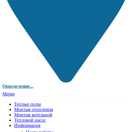
Определение...
Меню
Теплые полы
Монтаж отопления
Монтаж котельной
Тепловой насос
Информация