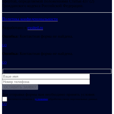
офертой, определяемой положениями Статьи 437 (2)
Гражданского кодекса Российской Федерации.
Политика конфиденциальности
Разработано в
exsited.ru
Ошибка:
Контактная форма не найдена.
GO
Ошибка:
Контактная форма не найдена.
GO
Для отправки формы вам необходимо принять условия:
прочитал и согласен с
условиями
обработки своих персональных данных
GO