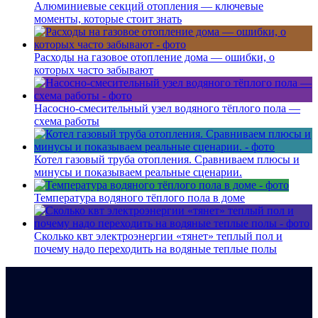
Алюминиевые секций отопления — ключевые
моменты, которые стоит знать
Расходы на газовое отопление дома — ошибки, о
которых часто забывают
Насосно-смесительный узел водяного тёплого пола —
схема работы
Котел газовый труба отопления. Сравниваем плюсы и
минусы и показываем реальные сценарии.
Температура водяного тёплого пола в доме
Сколько квт электроэнергии «тянет» теплый пол и
почему надо переходить на водяные теплые полы