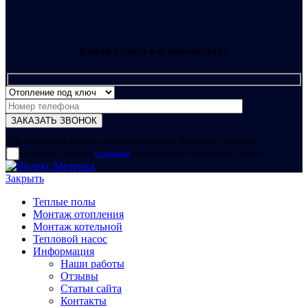
Какая услуга вас интересует?
Для отправки формы вам необходимо принять условия:
прочитал и согласен с
условиями
обработки своих персональных данных
Закрыть
Теплые полы
Монтаж отопления
Монтаж котельной
Тепловой насос
Информация
Наши работы
Отзывы
Статьи сайта
Контакты