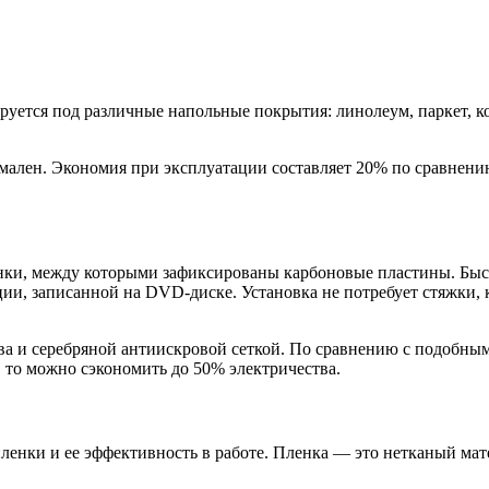
уется под различные напольные покрытия: линолеум, паркет, ко
имален. Экономия при эксплуатации составляет 20% по сравнени
ленки, между которыми зафиксированы карбоновые пластины. Б
ии, записанной на DVD-диске. Установка не потребует стяжки, к
а и серебряной антиискровой сеткой. По сравнению с подобным
 то можно сэкономить до 50% электричества.
нки и ее эффективность в работе. Пленка — это нетканый мате