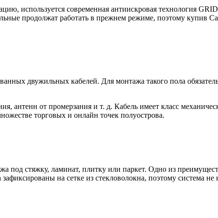
тацию, используется современная антиискровая технология GRI
стальные продолжат работать в прежнем режиме, поэтому купив 
ованных двужильных кабелей. Для монтажа такого пола обязател
, антенн от промерзания и т. д. Кабель имеет класс механическо
ножестве торговых и онлайн точек полуострова.
жа под стяжку, ламинат, плитку или паркет. Одно из преимущес
а зафиксированы на сетке из стекловолокна, поэтому система не