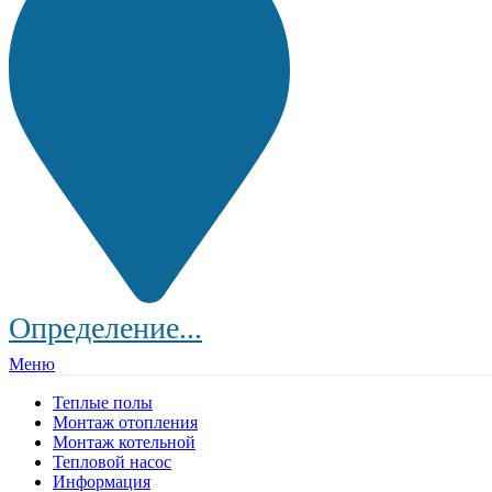
Определение...
Меню
Теплые полы
Монтаж отопления
Монтаж котельной
Тепловой насос
Информация