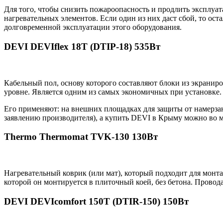
Для того, чтобы снизить пожароопасность и продлить эксплуа
нагревательных элементов. Если один из них даст сбой, то о
долговременной эксплуатации этого оборудования.
DEVI DEVIflex 18T (DTIP-18) 535Вт
Кабельный пол, основу которого составляют блоки из экранир
уровне. Является одним из самых экономичных при установке.
Его применяют: на внешних площадках для защиты от намерзания
заявлению производителя), а купить DEVI в Крыму можно во м
Thermo Thermomat TVK-130 130Вт
Нагревательный коврик (или мат), который подходит для монта
которой он монтируется в плиточный коей, без бетона. Провод
DEVI DEVIcomfort 150T (DTIR-150) 150Вт