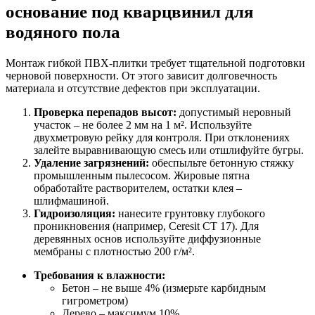
основание под кварцвинил для
водяного пола
Монтаж гибкой ПВХ-плитки требует тщательной подготовки
черновой поверхности. От этого зависит долговечность
материала и отсутствие дефектов при эксплуатации.
Проверка перепадов высот:
допустимый неровный
участок – не более 2 мм на 1 м². Используйте
двухметровую рейку для контроля. При отклонениях
залейте выравнивающую смесь или отшлифуйте бугры.
Удаление загрязнений:
обеспыльте бетонную стяжку
промышленным пылесосом. Жировые пятна
обработайте растворителем, остатки клея –
шлифмашиной.
Гидроизоляция:
нанесите грунтовку глубокого
проникновения (например, Ceresit CT 17). Для
деревянных основ используйте диффузионные
мембраны с плотностью 200 г/м².
Требования к влажности:
Бетон – не выше 4% (измерьте карбидным
гигрометром)
Дерево – максимум 10%