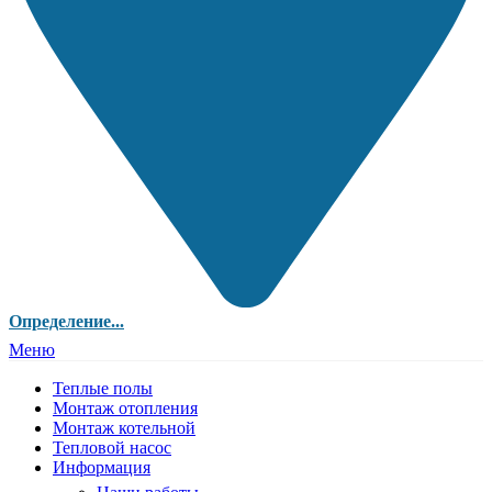
Определение...
Меню
Теплые полы
Монтаж отопления
Монтаж котельной
Тепловой насос
Информация