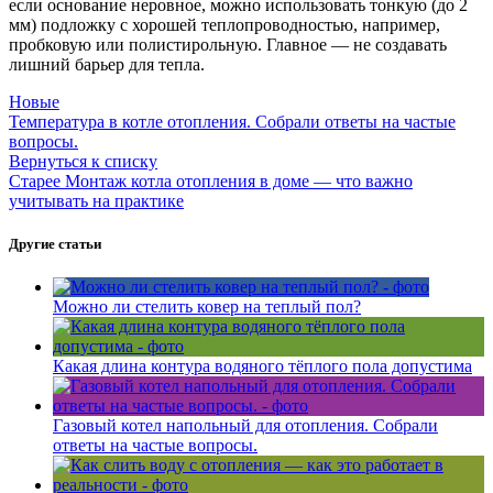
если основание неровное, можно использовать тонкую (до 2
мм) подложку с хорошей теплопроводностью, например,
пробковую или полистирольную. Главное — не создавать
лишний барьер для тепла.
Новые
Температура в котле отопления. Собрали ответы на частые
вопросы.
Вернуться к списку
Старее
Монтаж котла отопления в доме — что важно
учитывать на практике
Другие статьи
Можно ли стелить ковер на теплый пол?
Какая длина контура водяного тёплого пола допустима
Газовый котел напольный для отопления. Собрали
ответы на частые вопросы.