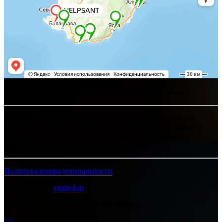
Хелпсант - инженерные сети и сантехника под ключ
Интернет-сайт носит исключительно информационный
характер и ни при каких условиях не является публичной
офертой, определяемой положениями Статьи 437 (2)
Гражданского кодекса Российской Федерации.
Политика конфиденциальности
Разработано в
exsited.ru
Ошибка:
Контактная форма не найдена.