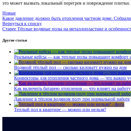
это может вызвать локальный перегрев и повреждение плитки.
Новые
Какое давление должно быть отопления частном доме. Собрали
Вернуться к списку
Старее
Тёплые водяные полы на металлопластике и особенност
Другие статьи
Реальные кейсы — как теплые полы повышают комфорт 
Водяной тёплый пол — сколько киловатт нужно на дом
Конвекторы для отопления частного дома — что важно у
Как включить батарею отопления — что влияет на работ
Давление в тёплом водяном полу при нормальной работе
Теплый пол в квартире — можно или нельзя?