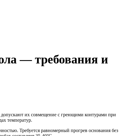
ола — требования и
и допускают их совмещение с греющими контурами при
дах температур.
чностью. Требуется равномерный прогрев основания без
убах составляет 35-40°C.