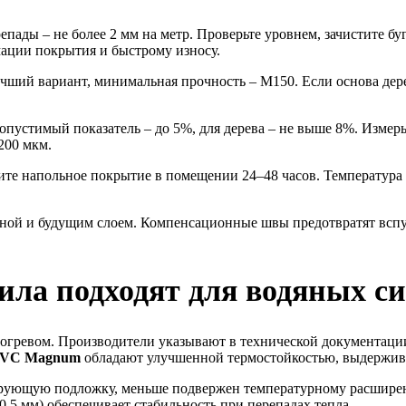
пады – не более 2 мм на метр. Проверьте уровнем, зачистите 
ации покрытия и быстрому износу.
чший вариант, минимальная прочность – М150. Если основа дере
опустимый показатель – до 5%, для дерева – не выше 8%. Изме
200 мкм.
е напольное покрытие в помещении 24–48 часов. Температура в
еной и будущим слоем. Компенсационные швы предотвратят всп
ла подходят для водяных с
богревом. Производители указывают в технической документаци
IVC Magnum
обладают улучшенной термостойкостью, выдерживая
ирующую подложку, меньше подвержен температурному расшире
,5 мм) обеспечивает стабильность при перепадах тепла.