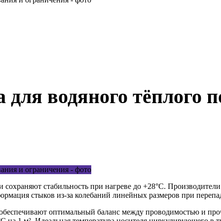
 для водяного тёплого п
сохраняют стабильность при нагреве до +28°C. Производител
ормация стыков из-за колебаний линейных размеров при перепа
м обеспечивают оптимальный баланс между проводимостью и про
 на 1 м². Идеальная температура носителя циркулирующего в тр