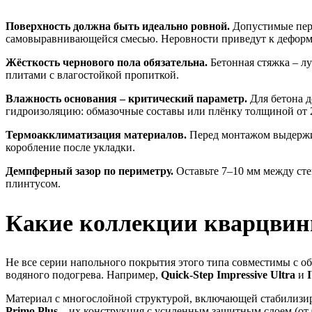
Поверхность должна быть идеально ровной.
Допустимые пере
самовыравнивающейся смесью. Неровности приведут к деформ
Жёсткость чернового пола обязательна.
Бетонная стяжка – лу
плитами с влагостойкой пропиткой.
Влажность основания – критический параметр.
Для бетона д
гидроизоляцию: обмазочные составы или плёнку толщиной от 
Термоакклиматизация материалов.
Перед монтажом выдержит
коробление после укладки.
Демпферный зазор по периметру.
Оставьте 7–10 мм между ст
плинтусом.
Какие коллекции кварцвини
Не все серии напольного покрытия этого типа совместимы с о
водяного подогрева. Например,
Quick-Step Impressive Ultra
и
Материал с многослойной структурой, включающей стабилиз
Primo Plus
– их конструкция с усиленным защитным слоем (от 0