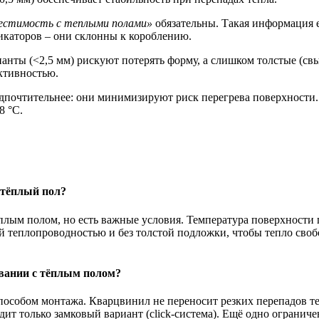
естимость с теплыми полами»
обязательны. Такая информация 
икаторов – они склонны к короблению.
ианты (<2,5 мм) рискуют потерять форму, а слишком толстые (с
ктивностью.
дпочтительнее: они минимизируют риск перегрева поверхности.
8 °C.
 тёплый пол?
плым полом, но есть важные условия. Температура поверхности
 теплопроводностью и без толстой подложки, чтобы тепло своб
вании с тёплым полом?
особом монтажа. Кварцвинил не переносит резких перепадов те
дит только замковый вариант (click-система). Ещё одно ограни