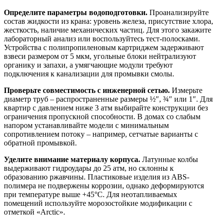
Определите параметры водоподготовки.
Проанализируйте
состав жидкости из крана: уровень железа, присутствие хлора,
жесткость, наличие механических частиц. Для этого закажите
лабораторный анализ или воспользуйтесь тест-полосками.
Устройства с полипропиленовым картриджем задерживают
взвеси размером от 5 мкм, угольные блоки нейтрализуют
органику и запахи, а умягчающие модули требуют
подключения к канализации для промывки смолы.
Проверьте совместимость с инженерной сетью.
Измерьте
диаметр труб – распространенные размеры ½″, ¾″ или 1″. Для
квартир с давлением ниже 3 атм выбирайте конструкции без
ограничения пропускной способности. В домах со слабым
напором устанавливайте модели с минимальным
сопротивлением потоку – например, сетчатые варианты с
обратной промывкой.
Уделите внимание материалу корпуса.
Латунные колбы
выдерживают гидроудары до 25 атм, но склонны к
образованию ржавчины. Пластиковые изделия из ABS-
полимера не подвержены коррозии, однако деформируются
при температуре выше +45°C. Для неотапливаемых
помещений используйте морозостойкие модификации с
отметкой «Arctic».