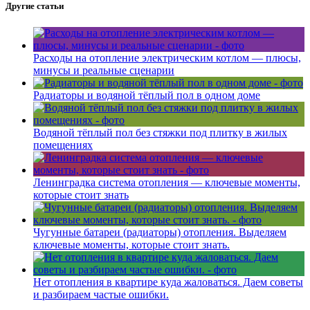
Другие статьи
Расходы на отопление электрическим котлом — плюсы,
минусы и реальные сценарии
Радиаторы и водяной тёплый пол в одном доме
Водяной тёплый пол без стяжки под плитку в жилых
помещениях
Ленинградка система отопления — ключевые моменты,
которые стоит знать
Чугунные батареи (радиаторы) отопления. Выделяем
ключевые моменты, которые стоит знать.
Нет отопления в квартире куда жаловаться. Даем советы
и разбираем частые ошибки.