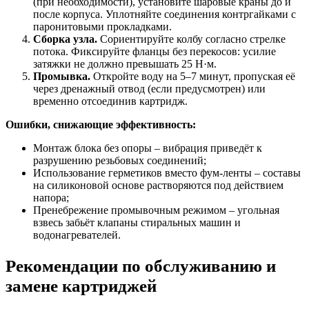
(при необходимости), установите шаровые краны до и
после корпуса. Уплотняйте соединения контргайками с
паронитовыми прокладками.
Сборка узла.
Сориентируйте колбу согласно стрелке
потока. Фиксируйте фланцы без перекосов: усилие
затяжки не должно превышать 25 Н·м.
Промывка.
Откройте воду на 5–7 минут, пропуская её
через дренажный отвод (если предусмотрен) или
временно отсоединив картридж.
Ошибки, снижающие эффективность:
Монтаж блока без опоры – вибрация приведёт к
разрушению резьбовых соединений;
Использование герметиков вместо фум-ленты – составы
на силиконовой основе растворяются под действием
напора;
Пренебрежение промывочным режимом – угольная
взвесь забьёт клапаны стиральных машин и
водонагревателей.
Рекомендации по обслуживанию и
замене картриджей