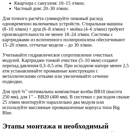
Квартира с санузлом: 10–15 л/мин;
Частный дом: 20–30 л/мин.
Для точного расчёта суммируйте пиковый расход
одновременно включаемых устройств. Стиральная машина
(8–10 л/мин) + душ (6–8 л/мин) + мойка (4–6 л/мин) требуют
производительности не менее 18–24 л/мин. Системы с
картриджами из вспененного полипропилена обеспечивают
15–20 л/мин, сетчатые модели – до 30 л/мин.
Учитывайте гидравлическое сопротивление очистных
модулей. Картриджи тонкой очистки (5–10 мкм) создают
перепад давления 0,3–0,5 атм. При исходном напоре менее 2,5
атм устанавливайте промывные конструкции с
металлическими сетками или увеличивайте сечение
подводки.
Для труб ¾’’ оптимальны компактные колбы BB10 (высота
250 мм), для 1’’ – BB20 (400 мм). В системах с расходом свыше
25 л/мин монтируйте параллельно два модуля или
используйте массивные промышленные корпуса типа Big
Blue.
Этапы монтажа и необходимый