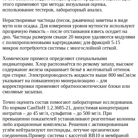
этого применяют три метода: визуальная оценка,
использование тестеров, лабораторный анализ.
Нерастворимые частицы (песок, ржавчина) заметны в виде
мути или осадка. Для измерения уровня мутности используют
прозрачную ёмкость – после отстаивания взвесь оседает на
дно. Частицы размером свыше 20 микрон удаляются модулями
с полипропиленовыми картриджами; для фракций 5-15
микрон потребуются системы с многослойной сеткой.
Химические примеси определяют специальными
индикаторами. Хлор распознаётся по резкому запаху, высокое
содержание железа окрашивает бельё в желтоватый оттенок
при стирке. Электропроводность жидкости выше 800 мкСм/см
указывает на повышенную минерализацию – для
корректировки применяют обратноосмотические блоки или
смоляные засыпки.
Точно оценить состав помогают лабораторные исследования.
По нормам СанПиН 1.2.3685-21, допустимая концентрация
нитратов – до 45 мг/л, сульфатов – до 500 мг/л. При
превышении показателей устанавливают реагентные колонны
либо аэрационные комплексы. Решения с активированным
углём нейтрализуют пестициды, летучие органические
соединения.Пример: система с кассетой BB10 и мембраной