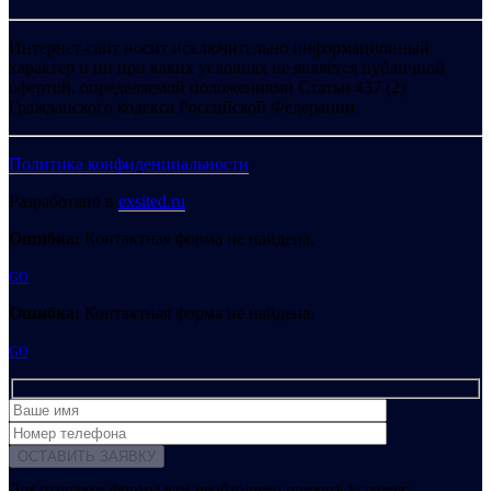
Интернет-сайт носит исключительно информационный
характер и ни при каких условиях не является публичной
офертой, определяемой положениями Статьи 437 (2)
Гражданского кодекса Российской Федерации.
Политика конфиденциальности
Разработано в
exsited.ru
Ошибка:
Контактная форма не найдена.
GO
Ошибка:
Контактная форма не найдена.
GO
Для отправки формы вам необходимо принять условия: