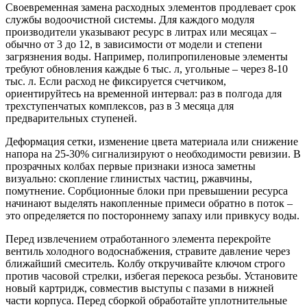
Своевременная замена расходных элементов продлевает срок
службы водоочистной системы. Для каждого модуля
производители указывают ресурс в литрах или месяцах –
обычно от 3 до 12, в зависимости от модели и степени
загрязнения воды. Например, полипропиленовые элементы
требуют обновления каждые 6 тыс. л, угольные – через 8-10
тыс. л. Если расход не фиксируется счетчиком,
ориентируйтесь на временной интервал: раз в полгода для
трехступенчатых комплексов, раз в 3 месяца для
предварительных ступеней.
Деформация сетки, изменение цвета материала или снижение
напора на 25-30% сигнализируют о необходимости ревизии. В
прозрачных колбах первые признаки износа заметны
визуально: скопление глинистых частиц, ржавчины,
помутнение. Сорбционные блоки при превышении ресурса
начинают выделять накопленные примеси обратно в поток –
это определяется по постороннему запаху или привкусу воды.
Перед извлечением отработанного элемента перекройте
вентиль холодного водоснабжения, стравите давление через
ближайший смеситель. Колбу откручивайте ключом строго
против часовой стрелки, избегая перекоса резьбы. Установите
новый картридж, совместив выступы с пазами в нижней
части корпуса. Перед сборкой обработайте уплотнительные