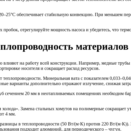
20–25°C обеспечивает стабильную конвекцию. При меньшем пере
 пробок, отрегулируйте мощность насоса и убедитесь, что термо
плопроводность материалов
 влияют на работу всей конструкции. Например, медные трубы п
ортировке носителя и сокращает расход ресурсов.
теплопроводности. Минеральная вата с показателем 0,033–0,046
ванные варианты дополнительно отражают излучение, снижая затр
руб сечением 20 мм в неотапливаемых помещениях необходим бар
 холода». Замена стальных хомутов на полимерные сокращает у
от 4 мм.
азницы в теплопроводности (50 Вт/(м·К) против 220 Вт/(м·К)).
льзования подходит алюминий, для периодического – чугун.