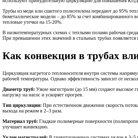
используют принудительную циркуляцию для повышения КПД
Трубы из меди или сшитого полиэтилена передают до 95% тепл
биметаллические модели – до 85% за счет комбинированного 
тепловые утечки на 15-20%.
В низкотемпературных схемах с теплыми полами рабочая среда п
При превышении этих значений в стальных трубах появляется 
Как конвекция в трубах вл
Циркуляция нагретого теплоносителя внутри системы напрямую
рабочей температуры. Однако эффективность зависит от неско
Диаметр труб:
Узкие магистрали (до 15 мм) создают высокое г
нагрузку на насос и ускоряет прогрев.
Тип циркуляции:
При естественном движении скорость потока 
выхода на режим в 2–3 раза.
Материал труб:
Гладкие полимерные поверхности (полипропил
улучшает конвекцию.
Уклон магистралей:
В гравитационных системах уклон в 3–5 м