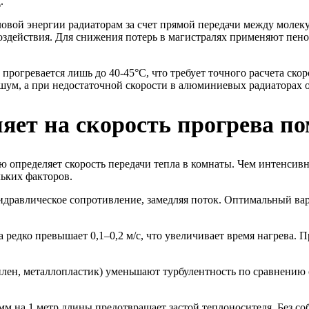
.
овой энергии радиаторам за счет прямой передачи между молеку
воздействия. Для снижения потерь в магистралях применяют п
рогревается лишь до 40-45°C, что требует точного расчета скоро
шум, а при недостаточной скорости в алюминиевых радиаторах 
ияет на скорость прогрева п
 определяет скорость передачи тепла в комнаты. Чем интенсив
льких факторов.
идравлическое сопротивление, замедляя поток. Оптимальный вар
редко превышает 0,1–0,2 м/с, что увеличивает время нагрева. Пр
ен, металлопластик) уменьшают турбулентность по сравнению с
м на 1 метр длины предотвращает застой теплоносителя. Без соб