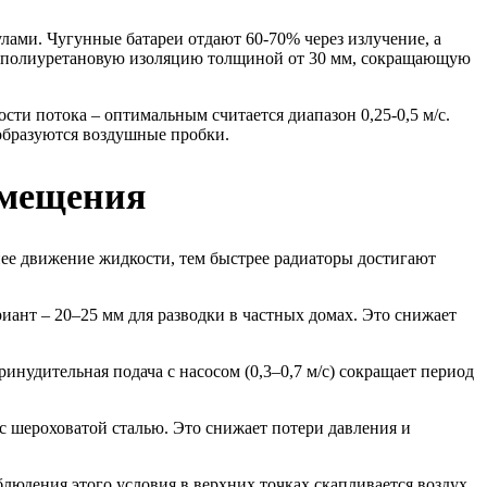
лами. Чугунные батареи отдают 60-70% через излучение, а
енополиуретановую изоляцию толщиной от 30 мм, сокращающую
сти потока – оптимальным считается диапазон 0,25-0,5 м/с.
образуются воздушные пробки.
омещения
нее движение жидкости, тем быстрее радиаторы достигают
иант – 20–25 мм для разводки в частных домах. Это снижает
инудительная подача с насосом (0,3–0,7 м/с) сокращает период
 шероховатой сталью. Это снижает потери давления и
людения этого условия в верхних точках скапливается воздух,