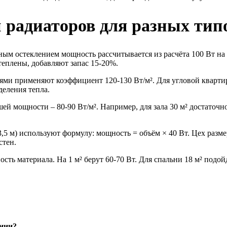
радиаторов для разных тип
ым остеклением мощность рассчитывается из расчёта 100 Вт на 
теплены, добавляют запас 15-20%.
ми применяют коэффициент 120-130 Вт/м². Для угловой квартир
деления тепла.
й мощности – 80-90 Вт/м². Например, для зала 30 м² достаточн
 м) используют формулу: мощность = объём × 40 Вт. Цех размер
стен.
ь материала. На 1 м² берут 60-70 Вт. Для спальни 18 м² подойд
ении?