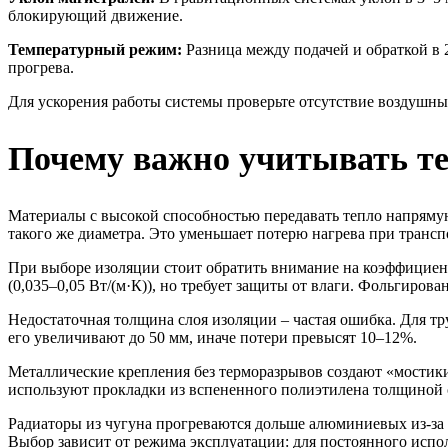
блокирующий движение.
Температурный режим:
Разница между подачей и обраткой в 
прогрева.
Для ускорения работы системы проверьте отсутствие воздушных
Почему важно учитывать те
Материалы с высокой способностью передавать тепло напрямую
такого же диаметра. Это уменьшает потерю нагрева при трансп
При выборе изоляции стоит обратить внимание на коэффициент 
(0,035–0,05 Вт/(м·К)), но требует защиты от влаги. Фольгиро
Недостаточная толщина слоя изоляции – частая ошибка. Для т
его увеличивают до 50 мм, иначе потери превысят 10–12%.
Металлические крепления без терморазрывов создают «мостики
используют прокладки из вспененного полиэтилена толщиной 
Радиаторы из чугуна прогреваются дольше алюминиевых из-за р
Выбор зависит от режима эксплуатации: для постоянного испо