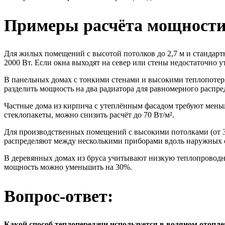
Примеры расчёта мощности 
Для жилых помещений с высотой потолков до 2,7 м и стандартн
2000 Вт. Если окна выходят на север или стены недостаточно у
В панельных домах с тонкими стенами и высокими теплопотеря
разделить мощность на два радиатора для равномерного распре
Частные дома из кирпича с утеплённым фасадом требуют меньше
стеклопакеты, можно снизить расчёт до 70 Вт/м².
Для производственных помещений с высокими потолками (от 3,5
распределяют между несколькими приборами вдоль наружных 
В деревянных домах из бруса учитывают низкую теплопроводност
мощность можно уменьшить на 30%.
Вопрос-ответ:
Какой способ теплопередачи используется в водяном отопл