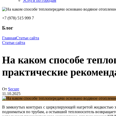
Услуги по городам
+7 (978) 515 999 7
Блог
Главная
Статьи сайта
Статьи сайта
На каком способе тепло
практические рекоменд
От
Secure
11.10.2025
В замкнутых контурах с циркулирующей нагретой жидкостью э
подниматься по трубам, а остывший теплоноситель возвращает