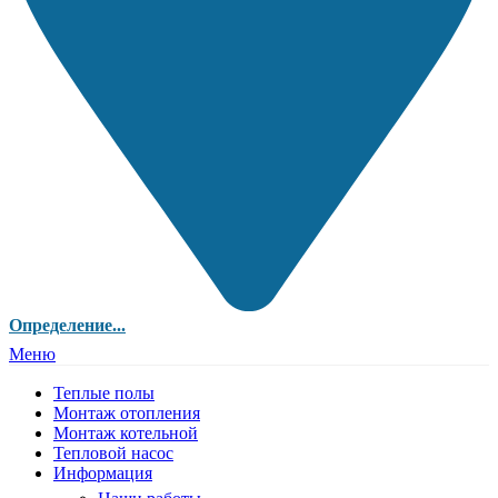
Определение...
Меню
Теплые полы
Монтаж отопления
Монтаж котельной
Тепловой насос
Информация