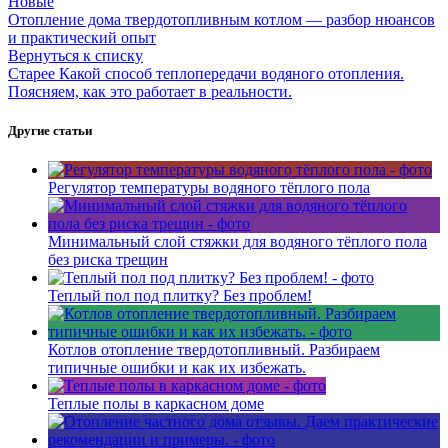
Новые
Отопление дома твердотопливным котлом — разбор нюансов
и практический опыт
Вернуться к списку
Старее
Какой способ теплопередачи водяного отопления.
Поясняем, как это работает в реальности.
Другие статьи
Регулятор температуры водяного тёплого пола
Минимальный слой стяжки для водяного тёплого пола
без риска трещин
Теплый пол под плитку? Без проблем!
Котлов отопление твердотопливный. Разбираем
типичные ошибки и как их избежать.
Теплые полы в каркасном доме