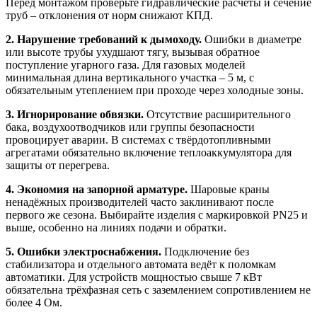
Перед монтажом проверьте гидравлические расчёты и сечение
труб – отклонения от норм снижают КПД.
2. Нарушение требований к дымоходу.
Ошибки в диаметре
или высоте трубы ухудшают тягу, вызывая обратное
поступление угарного газа. Для газовых моделей
минимальная длина вертикального участка – 5 м, с
обязательным утеплением при проходе через холодные зоны.
3. Игнорирование обвязки.
Отсутствие расширительного
бака, воздухоотводчиков или группы безопасности
провоцирует аварии. В системах с твёрдотопливными
агрегатами обязательно включение теплоаккумулятора для
защиты от перегрева.
4. Экономия на запорной арматуре.
Шаровые краны
ненадёжных производителей часто заклинивают после
первого же сезона. Выбирайте изделия с маркировкой PN25 и
выше, особенно на линиях подачи и обратки.
5. Ошибки электроснабжения.
Подключение без
стабилизатора и отдельного автомата ведёт к поломкам
автоматики. Для устройств мощностью свыше 7 кВт
обязательна трёхфазная сеть с заземлением сопротивлением не
более 4 Ом.