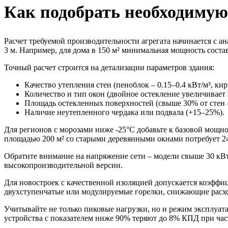
Как подобрать необходимую
Расчет требуемой производительности агрегата начинается с а
3 м. Например, для дома в 150 м² минимальная мощность соста
Точный расчет строится на детализации параметров здания:
Качество утепления стен (пеноблок – 0.15–0.4 кВт/м³, кирп
Количество и тип окон (двойное остекление увеличивает
Площадь остекленных поверхностей (свыше 30% от стен 
Наличие неутепленного чердака или подвала (+15–25%).
Для регионов с морозами ниже -25°C добавьте к базовой мощно
площадью 200 м² со старыми деревянными окнами потребует 24 
Обратите внимание на напряжение сети – модели свыше 30 кВт
высокопроизводительной версии.
Для новостроек с качественной изоляцией допускается коэффиц
двухступенчатые или модулируемые горелки, снижающие расход
Учитывайте не только пиковые нагрузки, но и режим эксплуат
устройства с показателем ниже 90% теряют до 8% КПД при час