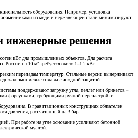
кциональность оборудования. Например, установка
плообменниками из меди и нержавеющей стали минимизируют
 и инженерные решения
 сотен кВт для промышленных объектов. Для расчета
 России на 10 м² требуется около 1–1.2 кВт.
к резким перепадам температур. Стальные версии выдерживают
медно-алюминиевые сплавы с анодной защитой.
темы поддерживают загрузку угля, пеллет или брикетов –
ными форсунками, требующими ручной перенастройки.
орудования. В гравитационных конструкциях обязателен
са давления, рассчитанный на 3 бар.
ей. При работе на угле основание усиливают бетонной
электрической муфтой.