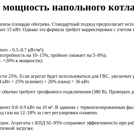
 мощность напольного котл
нализа площади обогрева. Стандартный подход предполагает исп
вит 15 кВт. Однако эта формула требует корректировки с учетом
ич – 0.5–0.7 кВт/м³);
 потребность на 10–15%, тройное снижает на 5–8%);
– +20% к мощности);
сти 25%. Если агрегат будет использоваться для ГВС, увеличьте
кВт + 25% (климат) + 20% (окна) = 36 кВт.
 обычно требуют трехфазного подключения (380 В). Проверьте 
иент 0.8–0.9 кВт на 10 м². В зданиях с термоизолированным фа
 газа на 12–18% за счет регулировки пламени.
ации. Агрегаты с КПД 92–95% сохраняют эффективность при раб
тичной загрузке.