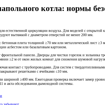
апольного котла: нормы без
 для естественной циркуляции воздуха. Для моделей с открытой 
удуют вытяжкой с диаметром отверстий не менее 200 мм.
 бетонная плита толщиной ≥70 мм или металлический лист ≥3 м
яции асбестом или базальтовым картоном.
т фронтальной панели. Дверцы для чистки горелок и зольника т
оянии ≥2 м от окон жилых комнат для снижения шумовой нагруз
ючая контакт с трубопроводами. Для систем с твердотопливными
 закрывают решетками с ячейками ≤10 мм.
и шириной ≥400 мм. Ежегодная проверка включает замер уровня 
11 и акта обследования дымоходной системы.
ки
то забывают