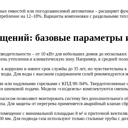
ных емкостей или погодозависимой автоматики – расширяет фун
отребление на 12–18%. Варианты компоновки с раздельными те
ещений: базовые параметры
водительности – от 10 кВт для небольших домов до нескольких
нь утепления и климатическую зону. Например, в средней полосе
к коррозии и имеют срок службы до 35 лет, но чувствительны 
е воды. Для воды с высоким содержанием солей рекомендуются 
 или надувными горелками с КПД 90–94%. Твердотопливные сис
нии шнековой подачи. Модели «газ/дизель» комплектуются смен
сосом позволяют монтировать систему без дополнительного об
а. Для защиты от перегрева применяется аварийный клапан сбро
помещение с минимальной площадью 8 м² и приточной вентиляци
00 мм. Для подвода газа используют только стальные трубы с ди