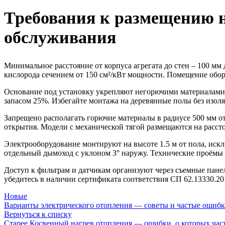
Требования к размещению н
обслуживания
Минимальное расстояние от корпуса агрегата до стен – 100 мм
кислорода сечением от 150 см²/кВт мощности. Помещение обор
Основание под установку укрепляют негорючими материалами:
запасом 25%. Избегайте монтажа на деревянные полы без изол
Запрещено располагать горючие материалы в радиусе 500 мм о
открытия. Модели с механической тягой размещаются на расст
Электрооборудование монтируют на высоте 1.5 м от пола, искл
отдельный дымоход с уклоном 3° наружу. Технические проёмы
Доступ к фильтрам и датчикам организуют через съемные панел
убедитесь в наличии сертификата соответствия СП 62.13330.20
Новые
Варианты электрического отопления — советы и частые ошиб
Вернуться к списку
Старее
Косвенный нагрев отопления — ошибки, о которых час