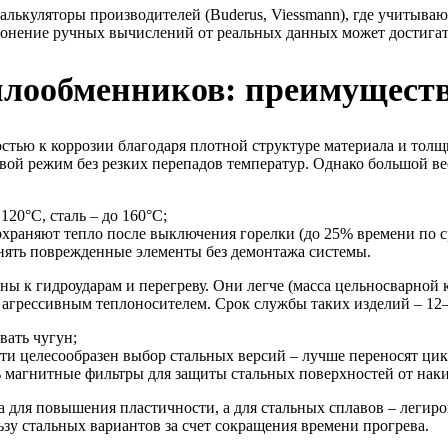
алькуляторы производителей (Buderus, Viessmann), где учитыва
лонение ручных вычислений от реальных данных может достигат
лообменников: преимуществ
ью к коррозии благодаря плотной структуре материала и толщин
вой режим без резких перепадов температур. Однако большой вес
120°C, сталь – до 160°C;
храняют тепло после выключения горелки (до 25% времени по с
нять поврежденные элементы без демонтажа системы.
ы к гидроударам и перегреву. Они легче (масса цельносварной 
агрессивным теплоносителем. Срок службы таких изделий – 12–
вать чугун;
и целесообразен выбор стальных версий – лучше переносят цик
ь магнитные фильтры для защиты стальных поверхностей от нак
 для повышения пластичности, а для стальных сплавов – легиро
зу стальных вариантов за счет сокращения времени прогрева.