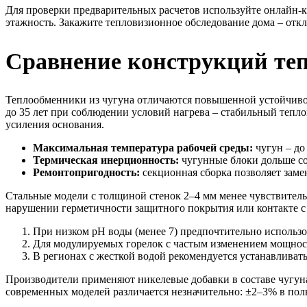
Для проверки предварительных расчетов используйте онлайн-к
этажность. Закажите тепловизионное обследование дома – отк
Сравнение конструкций теп
Теплообменники из чугуна отличаются повышенной устойчивост
до 35 лет при соблюдении условий нагрева – стабильный тепло
усиления основания.
Максимальная температура рабочей среды:
чугун – до 
Термическая инерционность:
чугунные блоки дольше со
Ремонтопригодность:
секционная сборка позволяет заме
Стальные модели с толщиной стенок 2–4 мм менее чувствительн
нарушении герметичности защитного покрытия или контакте с 
При низком pH воды (менее 7) предпочтительно использо
Для модулируемых горелок с частым изменением мощност
В регионах с жесткой водой рекомендуется устанавливат
Производители применяют никелевые добавки в составе чугуна
современных моделей различается незначительно: ±2–3% в поль