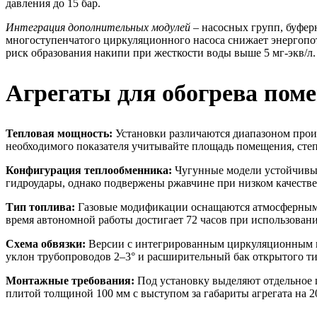
давления до 15 бар.
Интеграция дополнительных модулей
– насосных групп, буфер
многоступенчатого циркуляционного насоса снижает энергоп
риск образования накипи при жесткости воды выше 5 мг-экв/л.
Агрегаты для обогрева пом
Тепловая мощность:
Установки различаются диапазоном произ
необходимого показателя учитывайте площадь помещения, степе
Конфигурация теплообменника:
Чугунные модели устойчивы 
гидроудары, однако подвержены ржавчине при низком качеств
Тип топлива:
Газовые модификации оснащаются атмосферными
время автономной работы достигает 72 часов при использова
Схема обвязки:
Версии с интегрированным циркуляционным на
уклон трубопроводов 2–3° и расширительный бак открытого тип
Монтажные требования:
Под установку выделяют отдельное 
плитой толщиной 100 мм с выступом за габариты агрегата на 2