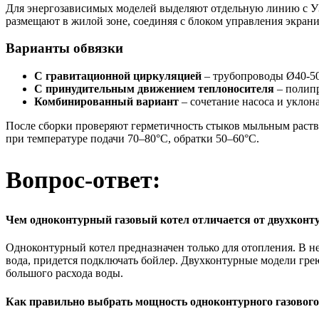
Для энергозависимых моделей выделяют отдельную линию с УЗ
размещают в жилой зоне, соединяя с блоком управления экран
Варианты обвязки
С гравитационной циркуляцией
– трубопроводы Ø40-50
С принудительным движением теплоносителя
– полипр
Комбинированный вариант
– сочетание насоса и уклон
После сборки проверяют герметичность стыков мыльным раство
при температуре подачи 70–80°C, обратки 50–60°C.
Вопрос-ответ:
Чем одноконтурный газовый котел отличается от двухконт
Одноконтурный котел предназначен только для отопления. В не
вода, придется подключать бойлер. Двухконтурные модели грею
большого расхода воды.
Как правильно выбрать мощность одноконтурного газового