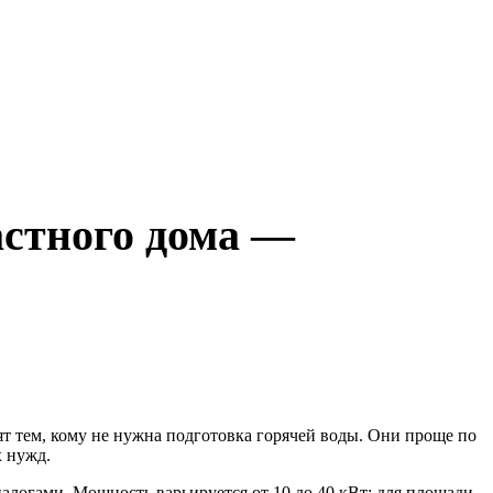
астного дома —
т тем, кому не нужна подготовка горячей воды. Они проще по
х нужд.
логами. Мощность варьируется от 10 до 40 кВт: для площади