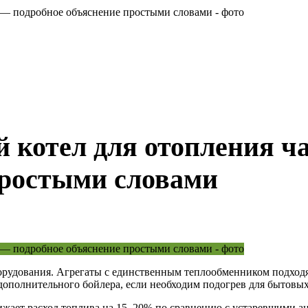
 котел для отопления ч
простыми словами
орудования. Агрегаты с единственным теплообменником подходя
дополнительного бойлера, если необходим подогрев для бытовы
ает расход топлива на 15–20% по сравнению с устаревшими ана