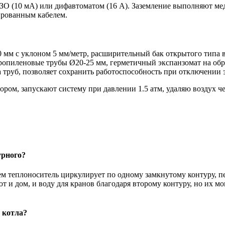
О (10 мА) или дифавтоматом (16 А). Заземление выполняют мед
ированным кабелем.
 мм с уклоном 5 мм/метр, расширительный бак открытого типа 
опиленовые трубы Ø20-25 мм, герметичный экспанзомат на обра
а труб, позволяет сохранить работоспособность при отключении 
ром, запускают систему при давлении 1.5 атм, удаляю воздух 
урного?
м теплоноситель циркулирует по одному замкнутому контуру, пе
т и дом, и воду для кранов благодаря второму контуру, но их м
 котла?