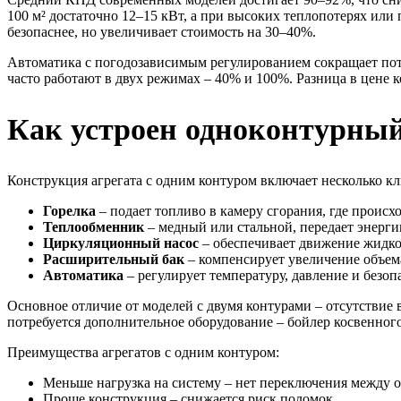
100 м² достаточно 12–15 кВт, а при высоких теплопотерях или 
безопаснее, но увеличивает стоимость на 30–40%.
Автоматика с погодозависимым регулированием сокращает пот
часто работают в двух режимах – 40% и 100%. Разница в цене 
Как устроен одноконтурный 
Конструкция агрегата с одним контуром включает несколько к
Горелка
– подает топливо в камеру сгорания, где происх
Теплообменник
– медный или стальной, передает энергию
Циркуляционный насос
– обеспечивает движение жидко
Расширительный бак
– компенсирует увеличение объема
Автоматика
– регулирует температуру, давление и безоп
Основное отличие от моделей с двумя контурами – отсутствие 
потребуется дополнительное оборудование – бойлер косвенного
Преимущества агрегатов с одним контуром:
Меньше нагрузка на систему – нет переключения между 
Проще конструкция – снижается риск поломок.