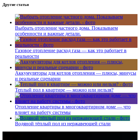
Другие статьи
Выбрать отопление частного дома. Показываем
особенности и важные детали.
Газовое отопление расход газа — как это работает в
реальности
Аккумуляторы для котлов отопления — плюсы, минусы
и реальные сценарии
Теплый пол в квартире — можно или нельзя?
Отопление квартиры в многоквартирном доме — что
влияет на работу системы
Водяной тёплый пол из нержавеющей стали