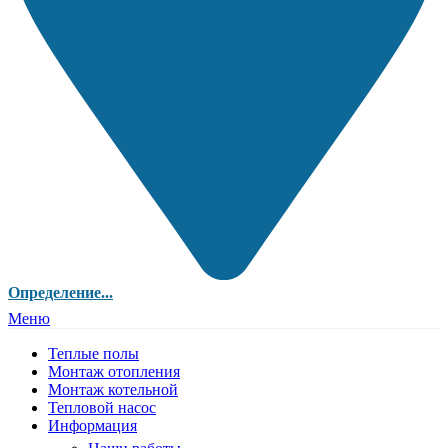
Определение...
Меню
Теплые полы
Монтаж отопления
Монтаж котельной
Тепловой насос
Информация