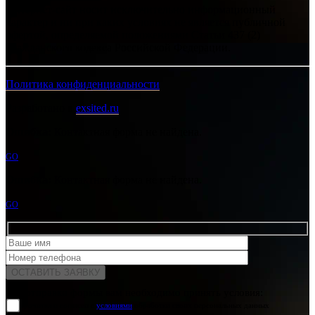
Интернет-сайт носит исключительно информационный
характер и ни при каких условиях не является публичной
офертой, определяемой положениями Статьи 437 (2)
Гражданского кодекса Российской Федерации.
Политика конфиденциальности
Разработано в
exsited.ru
Ошибка:
Контактная форма не найдена.
GO
Ошибка:
Контактная форма не найдена.
GO
Для отправки формы вам необходимо принять условия:
прочитал и согласен с
условиями
обработки своих персональных данных