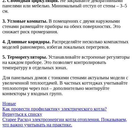
2. Свободная циркуляция.
Не закрывайте декоративными
панелями или мебелью. Минимальный отступ от стены – 3–5
см.
3. Угловые комнаты.
В помещениях с двумя наружными
стенами размещайте приборы на обеих поверхностях. Это
снижает риск промерзания.
4. Длинные коридоры.
Распределяйте несколько компактных
моделей равномерно, избегая локальных перегревов.
5. Терморегуляторы.
Устанавливайте встроенные регуляторы
на каждом приборе. Это позволяет контролировать
температуру в отдельных зонах.
Для панельных домов с тонкими стенами актуальны модели с
увеличенной теплоотдачей. В частных коттеджах учитывайте
теплопотери через пол – дополнительно монтируйте
конвекторы у входных групп.
Новые
Как провести профилактику электрического котла?
Вернуться к списку
Старее
Расход электроэнергии котла отопления. Показываем,
что важно учитывать на практике.