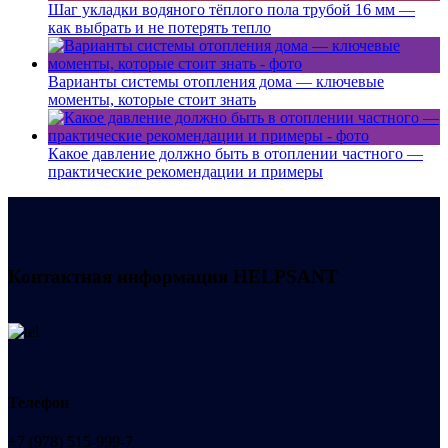
Шаг укладки водяного тёплого пола трубой 16 мм —
как выбрать и не потерять тепло
Варианты системы отопления дома — ключевые
моменты, которые стоит знать
Какое давление должно быть в отоплении частного —
практические рекомендации и примеры
Контактная информация
HELPSANT
Телефон
+7 (978) 515-999-7