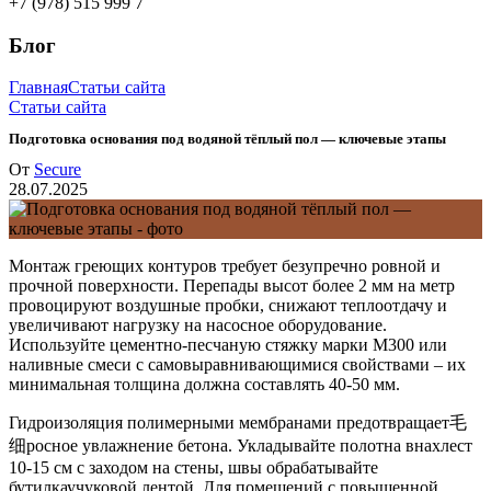
+7 (978) 515 999 7
Блог
Главная
Статьи сайта
Статьи сайта
Подготовка основания под водяной тёплый пол — ключевые этапы
От
Secure
28.07.2025
Монтаж греющих контуров требует безупречно ровной и
прочной поверхности. Перепады высот более 2 мм на метр
провоцируют воздушные пробки, снижают теплоотдачу и
увеличивают нагрузку на насосное оборудование.
Используйте цементно-песчаную стяжку марки М300 или
наливные смеси с самовыравнивающимися свойствами – их
минимальная толщина должна составлять 40-50 мм.
Гидроизоляция полимерными мембранами предотвращает毛
细росное увлажнение бетона. Укладывайте полотна внахлест
10-15 см с заходом на стены, швы обрабатывайте
бутилкаучуковой лентой. Для помещений с повышенной