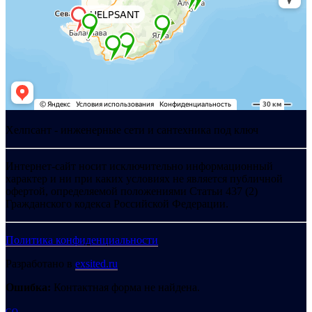
Хелпсант - инженерные сети и сантехника под ключ
Интернет-сайт носит исключительно информационный
характер и ни при каких условиях не является публичной
офертой, определяемой положениями Статьи 437 (2)
Гражданского кодекса Российской Федерации.
Политика конфиденциальности
Разработано в
exsited.ru
Ошибка:
Контактная форма не найдена.
GO