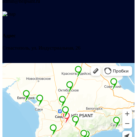
admin@helpsant.ru
Адрес
Севастополь, ул. Индустриальная, 26