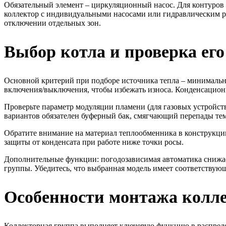
Обязательный элемент – циркуляционный насос. Для контуров
коллектор с индивидуальными насосами или гидравлическим р
отключении отдельных зон.
Выбор котла и проверка ег
Основной критерий при подборе источника тепла – минимальна
включения/выключения, чтобы избежать износа. Конденсацио
Проверьте параметр модуляции пламени (для газовых устройст
вариантов обязателен буферный бак, смягчающий перепады те
Обратите внимание на материал теплообменника в конструкции
защиты от конденсата при работе ниже точки росы.
Дополнительные функции: погодозависимая автоматика снижае
группы. Убедитесь, что выбранная модель имеет соответствую
Особенности монтажа колле
Коллекторная группа выполняет ключевую функцию в распреде