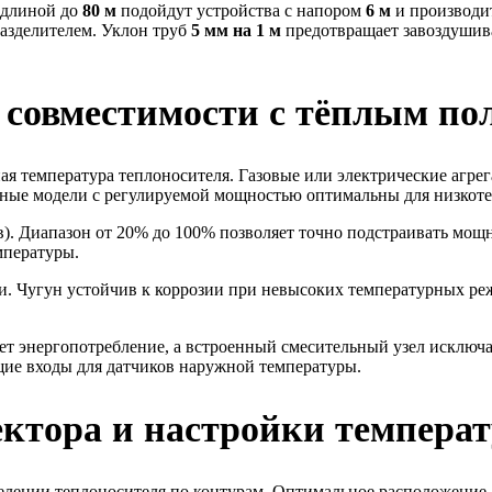
 длиной до
80 м
подойдут устройства с напором
6 м
и производи
азделителем. Уклон труб
5 мм на 1 м
предотвращает завоздушив
о совместимости с тёплым по
я температура теплоносителя. Газовые или электрические агре
нные модели с регулируемой мощностью оптимальны для низкот
в). Диапазон от 20% до 100% позволяет точно подстраивать мощ
мпературы.
. Чугун устойчив к коррозии при невысоких температурных режи
т энергопотребление, а встроенный смесительный узел исключа
щие входы для датчиков наружной температуры.
ктора и настройки темпера
лении теплоносителя по контурам. Оптимальное расположение –