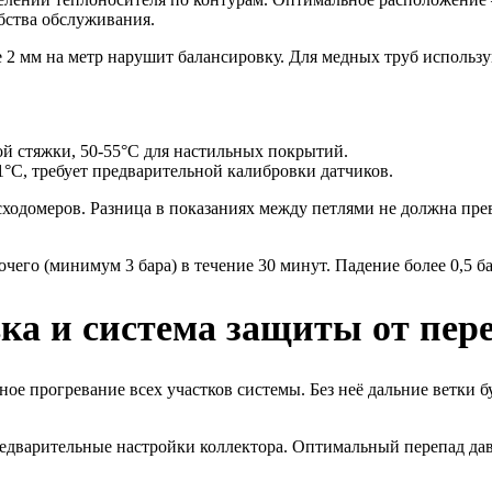
бства обслуживания.
 2 мм на метр нарушит балансировку. Для медных труб использу
ой стяжки, 50-55°C для настильных покрытий.
°C, требует предварительной калибровки датчиков.
сходомеров. Разница в показаниях между петлями не должна прев
чего (минимум 3 бара) в течение 30 минут. Падение более 0,5 б
ка и система защиты от пер
ое прогревание всех участков системы. Без неё дальние ветки б
варительные настройки коллектора. Оптимальный перепад давле