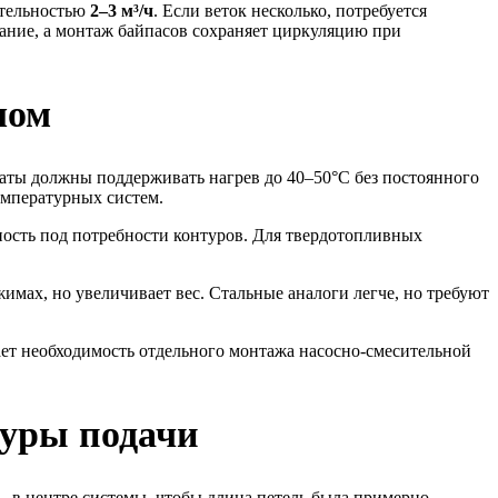
тельностью
2–3 м³/ч
. Если веток несколько, потребуется
ание, а монтаж байпасов сохраняет циркуляцию при
лом
гаты должны поддерживать нагрев до 40–50°C без постоянного
емпературных систем.
ность под потребности контуров. Для твердотопливных
мах, но увеличивает вес. Стальные аналоги легче, но требуют
ет необходимость отдельного монтажа насосно-смесительной
туры подачи
 в центре системы, чтобы длина петель была примерно