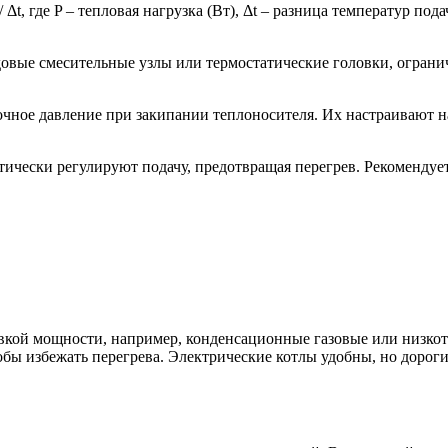
/ Δt, где P – тепловая нагрузка (Вт), Δt – разница температур п
овые смесительные узлы или термостатические головки, ограни
ное давление при закипании теплоносителя. Их настраивают на
ически регулируют подачу, предотвращая перегрев. Рекомендуе
ровкой мощности, например, конденсационные газовые или низ
бы избежать перегрева. Электрические котлы удобны, но дороги