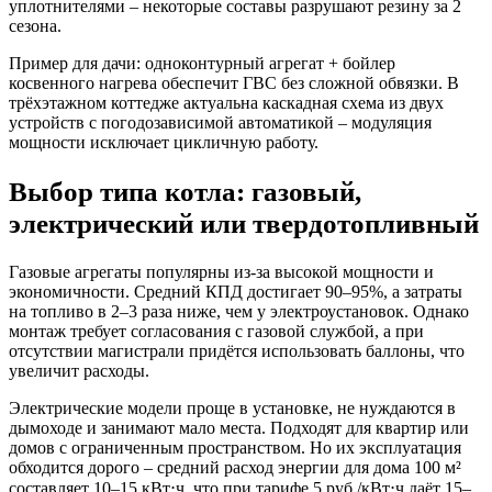
уплотнителями – некоторые составы разрушают резину за 2
сезона.
Пример для дачи: одноконтурный агрегат + бойлер
косвенного нагрева обеспечит ГВС без сложной обвязки. В
трёхэтажном коттедже актуальна каскадная схема из двух
устройств с погодозависимой автоматикой – модуляция
мощности исключает цикличную работу.
Выбор типа котла: газовый,
электрический или твердотопливный
Газовые агрегаты популярны из-за высокой мощности и
экономичности. Средний КПД достигает 90–95%, а затраты
на топливо в 2–3 раза ниже, чем у электроустановок. Однако
монтаж требует согласования с газовой службой, а при
отсутствии магистрали придётся использовать баллоны, что
увеличит расходы.
Электрические модели проще в установке, не нуждаются в
дымоходе и занимают мало места. Подходят для квартир или
домов с ограниченным пространством. Но их эксплуатация
обходится дорого – средний расход энергии для дома 100 м²
составляет 10–15 кВт⋅ч, что при тарифе 5 руб./кВт⋅ч даёт 15–