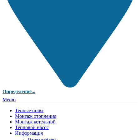
Определение...
Меню
Теплые полы
Монтаж отопления
Монтаж котельной
Тепловой насос
Информация