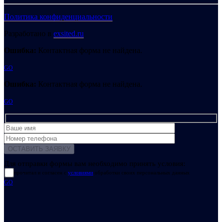
Политика конфиденциальности
Разработано в
exsited.ru
Ошибка:
Контактная форма не найдена.
GO
Ошибка:
Контактная форма не найдена.
GO
Для отправки формы вам необходимо принять условия:
прочитал и согласен с
условиями
обработки своих персональных данных
GO