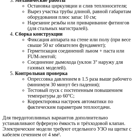
Механические работы
Остановка циркуляции и слив теплоносителя;
Вырез участка трубы длиной, равной габаритам
оборудования плюс запас 10 см;
Нарезание резьбы или приваривание фитингов
(для стальных магистралей).
Сборка конструкции
Фиксация аппарата на стене или полу (при весе
свыше 50 кг обязателен фундамент);
Герметизация соединений льном + паста или
FUM-лентой;
Соединение дымохода (уклон 3° наружу для
газовых моделей).
Контрольная проверка
Опрессовка давлением в 1.5 раза выше рабочего
(минимум 30 минут без падения);
Тестовый пуск с постепенным повышением
температуры до 60°C;
Корректировка настроек автоматики по
фактическим параметрам теплоотдачи.
Для твердотопливных вариантов дополнительно
устанавливают буферную ёмкость и трёхходовой клапан.
Электрические модели требуют отдельного УЗО на щитке с
кабелем сечением от 4 мм².