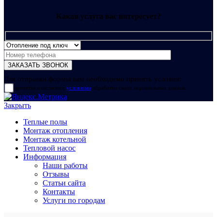
Какая услуга вас интересует?
Для отправки формы вам необходимо принять условия:
прочитал и согласен с
условиями
обработки своих персональных данных
Закрыть
Теплые полы
Монтаж отопления
Монтаж котельной
Тепловой насос
Информация
Наши работы
Отзывы
Статьи сайта
Контакты
Услуги по городам