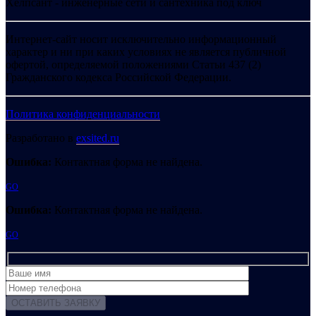
Хелпсант - инженерные сети и сантехника под ключ
Интернет-сайт носит исключительно информационный
характер и ни при каких условиях не является публичной
офертой, определяемой положениями Статьи 437 (2)
Гражданского кодекса Российской Федерации.
Политика конфиденциальности
Разработано в
exsited.ru
Ошибка:
Контактная форма не найдена.
GO
Ошибка:
Контактная форма не найдена.
GO