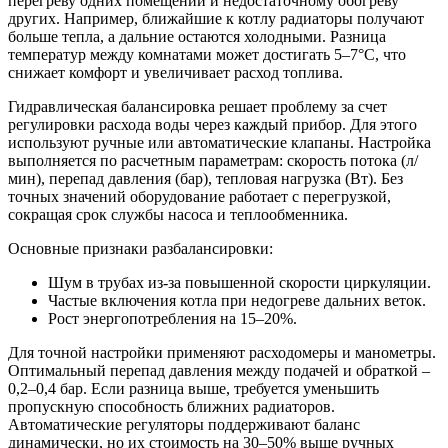
перегреву одних помещений и недостаточному обогреву
других. Например, ближайшие к котлу радиаторы получают
больше тепла, а дальние остаются холодными. Разница
температур между комнатами может достигать 5–7°C, что
снижает комфорт и увеличивает расход топлива.
Гидравлическая балансировка решает проблему за счет
регулировки расхода воды через каждый прибор. Для этого
используют ручные или автоматические клапаны. Настройка
выполняется по расчетным параметрам: скорость потока (л/
мин), перепад давления (бар), тепловая нагрузка (Вт). Без
точных значений оборудование работает с перегрузкой,
сокращая срок службы насоса и теплообменника.
Основные признаки разбалансировки:
Шум в трубах из-за повышенной скорости циркуляции.
Частые включения котла при недогреве дальних веток.
Рост энергопотребления на 15–20%.
Для точной настройки применяют расходомеры и манометры.
Оптимальный перепад давления между подачей и обраткой –
0,2–0,4 бар. Если разница выше, требуется уменьшить
пропускную способность ближних радиаторов.
Автоматические регуляторы поддерживают баланс
динамически, но их стоимость на 30–50% выше ручных