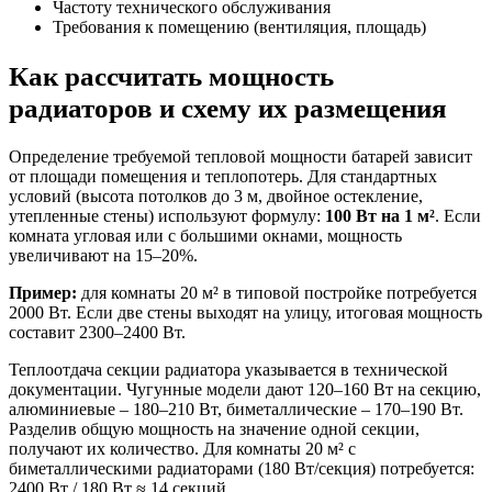
Частоту технического обслуживания
Требования к помещению (вентиляция, площадь)
Как рассчитать мощность
радиаторов и схему их размещения
Определение требуемой тепловой мощности батарей зависит
от площади помещения и теплопотерь. Для стандартных
условий (высота потолков до 3 м, двойное остекление,
утепленные стены) используют формулу:
100 Вт на 1 м²
. Если
комната угловая или с большими окнами, мощность
увеличивают на 15–20%.
Пример:
для комнаты 20 м² в типовой постройке потребуется
2000 Вт. Если две стены выходят на улицу, итоговая мощность
составит 2300–2400 Вт.
Теплоотдача секции радиатора указывается в технической
документации. Чугунные модели дают 120–160 Вт на секцию,
алюминиевые – 180–210 Вт, биметаллические – 170–190 Вт.
Разделив общую мощность на значение одной секции,
получают их количество. Для комнаты 20 м² с
биметаллическими радиаторами (180 Вт/секция) потребуется:
2400 Вт / 180 Вт ≈ 14 секций.