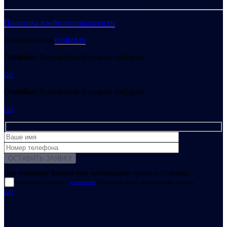
Политика конфиденциальности
Разработано в
exsited.ru
Ошибка:
Контактная форма не найдена.
GO
Ошибка:
Контактная форма не найдена.
GO
Для отправки формы вам необходимо принять условия:
прочитал и согласен с
условиями
обработки своих персональных данных
GO