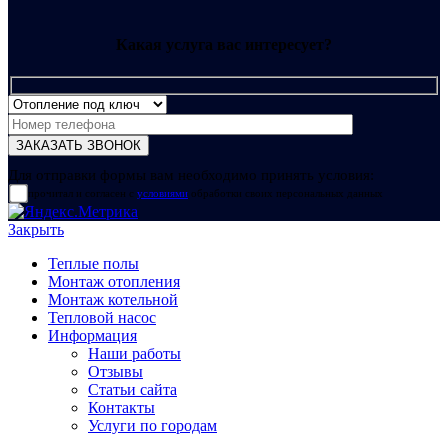
Какая услуга вас интересует?
Для отправки формы вам необходимо принять условия:
прочитал и согласен с
условиями
обработки своих персональных данных
Закрыть
Теплые полы
Монтаж отопления
Монтаж котельной
Тепловой насос
Информация
Наши работы
Отзывы
Статьи сайта
Контакты
Услуги по городам