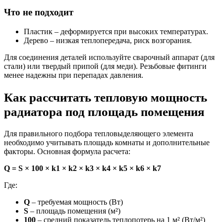
Что не подходит
Пластик – деформируется при высоких температурах.
Дерево – низкая теплопередача, риск возгорания.
Для соединения деталей используйте сварочный аппарат (для
стали) или твердый припой (для меди). Резьбовые фитинги
менее надежны при перепадах давления.
Как рассчитать тепловую мощность
радиатора под площадь помещения
Для правильного подбора тепловыделяющего элемента
необходимо учитывать площадь комнаты и дополнительные
факторы. Основная формула расчета:
Q = S × 100 × k1 × k2 × k3 × k4 × k5 × k6 × k7
Где:
Q
– требуемая мощность (Вт)
S
– площадь помещения (м²)
100
– средний показатель теплопотерь на 1 м² (Вт/м²)