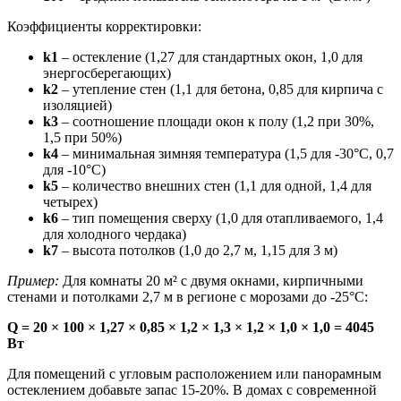
Коэффициенты корректировки:
k1
– остекление (1,27 для стандартных окон, 1,0 для
энергосберегающих)
k2
– утепление стен (1,1 для бетона, 0,85 для кирпича с
изоляцией)
k3
– соотношение площади окон к полу (1,2 при 30%,
1,5 при 50%)
k4
– минимальная зимняя температура (1,5 для -30°C, 0,7
для -10°C)
k5
– количество внешних стен (1,1 для одной, 1,4 для
четырех)
k6
– тип помещения сверху (1,0 для отапливаемого, 1,4
для холодного чердака)
k7
– высота потолков (1,0 до 2,7 м, 1,15 для 3 м)
Пример:
Для комнаты 20 м² с двумя окнами, кирпичными
стенами и потолками 2,7 м в регионе с морозами до -25°C:
Q = 20 × 100 × 1,27 × 0,85 × 1,2 × 1,3 × 1,2 × 1,0 × 1,0 = 4045
Вт
Для помещений с угловым расположением или панорамным
остеклением добавьте запас 15-20%. В домах с современной