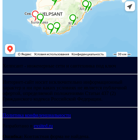
Хелпсант - инженерные сети и сантехника под ключ
Интернет-сайт носит исключительно информационный
характер и ни при каких условиях не является публичной
офертой, определяемой положениями Статьи 437 (2)
Гражданского кодекса Российской Федерации.
Политика конфиденциальности
Разработано в
exsited.ru
Ошибка:
Контактная форма не найдена.