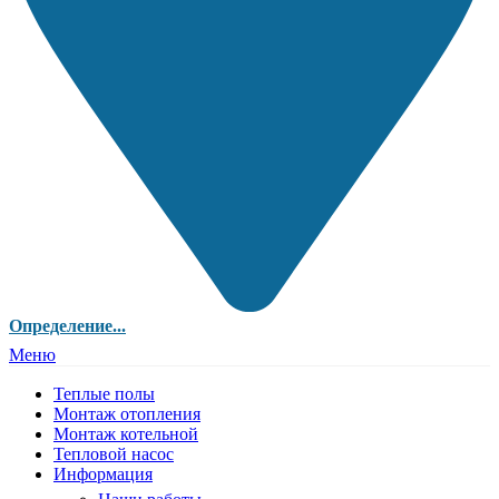
Определение...
Меню
Теплые полы
Монтаж отопления
Монтаж котельной
Тепловой насос
Информация