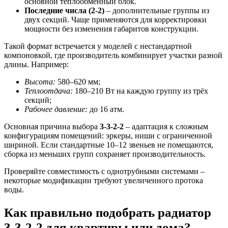
основной теплообменный блок.
Последние числа (2-2)
– дополнительные группы из
двух секций. Чаще применяются для корректировки
мощности без изменения габаритов конструкции.
Такой формат встречается у моделей с нестандартной
компоновкой, где производитель комбинирует участки разной
длины. Например:
Высота:
580–620 мм;
Теплоотдача:
180–210 Вт на каждую группу из трёх
секций;
Рабочее давление:
до 16 атм.
Основная причина выбора
3-3-2-2
– адаптация к сложным
конфигурациям помещений: эркеры, ниши с ограниченной
шириной. Если стандартные 10–12 звеньев не помещаются,
сборка из меньших групп сохраняет производительность.
Проверяйте совместимость с однотрубными системами –
некоторые модификации требуют увеличенного протока
воды.
Как правильно подобрать радиатор
3-3-2-2 для квартиры или дома?