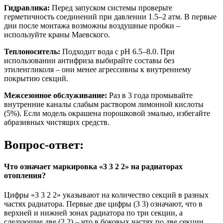
Гидравлика:
Перед запуском системы проверьте
герметичность соединений при давлении 1.5–2 атм. В первые
дни после монтажа возможны воздушные пробки –
используйте краны Маевского.
Теплоноситель:
Подходит вода с pH 6.5–8.0. При
использовании антифриза выбирайте составы без
этиленгликоля – они менее агрессивны к внутреннему
покрытию секций.
Межсезонное обслуживание:
Раз в 3 года промывайте
внутренние каналы слабым раствором лимонной кислоты
(5%). Если модель окрашена порошковой эмалью, избегайте
абразивных чистящих средств.
Вопрос-ответ:
Что означает маркировка «3 3 2 2» на радиаторах
отопления?
Цифры «3 3 2 2» указывают на количество секций в разных
частях радиатора. Первые две цифры (3 3) означают, что в
верхней и нижней зонах радиатора по три секции, а
следующие две (2 2) – что в боковых частях по две секции.