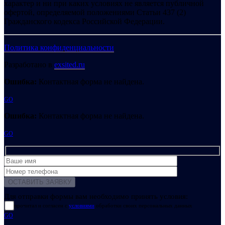
характер и ни при каких условиях не является публичной
офертой, определяемой положениями Статьи 437 (2)
Гражданского кодекса Российской Федерации.
Политика конфиденциальности
Разработано в
exsited.ru
Ошибка:
Контактная форма не найдена.
GO
Ошибка:
Контактная форма не найдена.
GO
Для отправки формы вам необходимо принять условия:
прочитал и согласен с
условиями
обработки своих персональных данных
GO