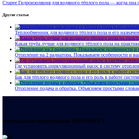
Старее
Гидроизоляция для водяного тёплого пола — когда она 
Другие статьи
Теплообменник для водяного тёплого пола и его назначе
Какая труба лучше для водяного тёплого пола на практик
Отопление на 2 радиатора. Показываем особенности и ва
Где установить циркуляционный насос в систему отоплен
Бак для тёплого водяного пола и его роль в работе систе
Отопление подача и обратка. Объясняем простыми словам
Контактная информация
HELPSANT