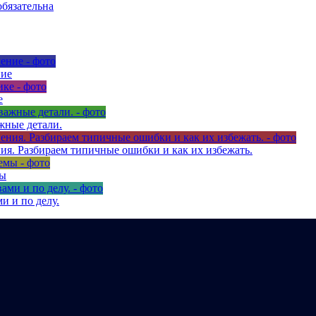
обязательна
ние
е
жные детали.
ия. Разбираем типичные ошибки и как их избежать.
мы
и и по делу.