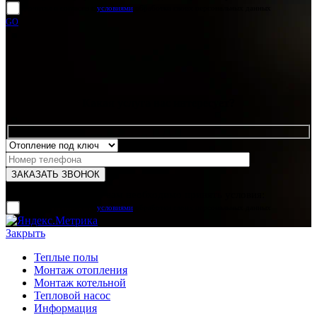
прочитал и согласен с
условиями
обработки своих персональных данных
GO
Какая услуга вас интересует?
Для отправки формы вам необходимо принять условия:
прочитал и согласен с
условиями
обработки своих персональных данных
Закрыть
Теплые полы
Монтаж отопления
Монтаж котельной
Тепловой насос
Информация