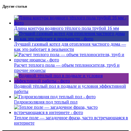
Другие статьи
Длина контура водяного тёплого пола трубой 16 мм
Лучший газовый котел для отопления частного дома —
как это работает в реальности
Расчет теплого пола — объем теплоносителя, труб и
прочие нюансы
Водяной тёплый пол в подвале и условия эффективной
работы
Гидроизоляция под теплый пол
Теплое поле — загадочное фраза, часто встречающаяся в
интернете