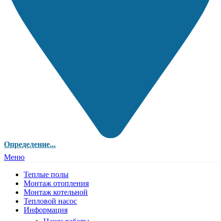
Определение...
Меню
Теплые полы
Монтаж отопления
Монтаж котельной
Тепловой насос
Информация