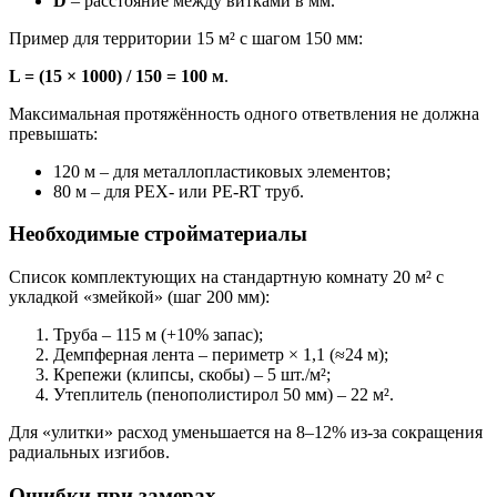
D
– расстояние между витками в мм.
Пример для территории 15 м² с шагом 150 мм:
L = (15 × 1000) / 150 = 100 м
.
Максимальная протяжённость одного ответвления не должна
превышать:
120 м – для металлопластиковых элементов;
80 м – для PEX- или PE-RT труб.
Необходимые стройматериалы
Список комплектующих на стандартную комнату 20 м² с
укладкой «змейкой» (шаг 200 мм):
Труба – 115 м (+10% запас);
Демпферная лента – периметр × 1,1 (≈24 м);
Крепежи (клипсы, скобы) – 5 шт./м²;
Утеплитель (пенополистирол 50 мм) – 22 м².
Для «улитки» расход уменьшается на 8–12% из-за сокращения
радиальных изгибов.
Ошибки при замерах