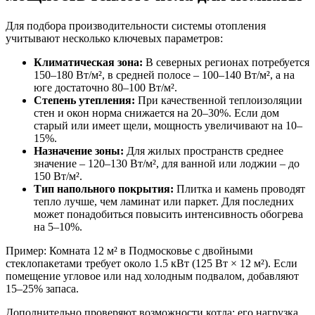
Для подбора производительности системы отопления
учитывают несколько ключевых параметров:
Климатическая зона:
В северных регионах потребуется
150–180 Вт/м², в средней полосе – 100–140 Вт/м², а на
юге достаточно 80–100 Вт/м².
Степень утепления:
При качественной теплоизоляции
стен и окон норма снижается на 20–30%. Если дом
старый или имеет щели, мощность увеличивают на 10–
15%.
Назначение зоны:
Для жилых пространств среднее
значение – 120–130 Вт/м², для ванной или лоджии – до
150 Вт/м².
Тип напольного покрытия:
Плитка и камень проводят
тепло лучше, чем ламинат или паркет. Для последних
может понадобиться повысить интенсивность обогрева
на 5–10%.
Пример: Комната 12 м² в Подмосковье с двойными
стеклопакетами требует около 1.5 кВт (125 Вт × 12 м²). Если
помещение угловое или над холодным подвалом, добавляют
15–25% запаса.
Дополнительно проверяют возможности котла: его нагрузка