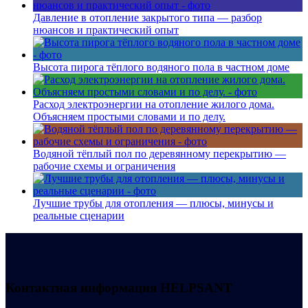
Давление в отопление закрытого типа — разбор
нюансов и практический опыт
Высота пирога тёплого водяного пола в частном доме
Расход электроэнергии на отопление жилого дома.
Объясняем простыми словами и по делу.
Водяной тёплый пол по деревянному перекрытию —
рабочие схемы и ограничения
Лучшие трубы для отопления — плюсы, минусы и
реальные сценарии
Контактная информация
HELPSANT