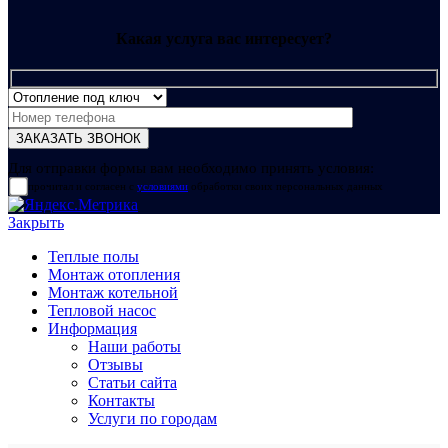
Какая услуга вас интересует?
Для отправки формы вам необходимо принять условия:
прочитал и согласен с
условиями
обработки своих персональных данных
Закрыть
Теплые полы
Монтаж отопления
Монтаж котельной
Тепловой насос
Информация
Наши работы
Отзывы
Статьи сайта
Контакты
Услуги по городам