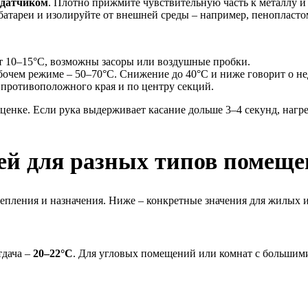
 датчиком
. Плотно прижмите чувствительную часть к металлу и
батареи и изолируйте от внешней среды – например, пенопласто
т 10–15°C, возможны засоры или воздушные пробки.
очем режиме – 50–70°C. Снижение до 40°C и ниже говорит о не
 противоположного края и по центру секций.
енке. Если рука выдерживает касание дольше 3–4 секунд, нагре
ей для разных типов помещ
тепления и назначения. Ниже – конкретные значения для жилых 
тдача –
20–22°C
. Для угловых помещений или комнат с больши