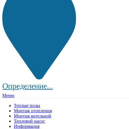
Определение...
Меню
Теплые полы
Монтаж отопления
Монтаж котельной
Тепловой насос
Информация