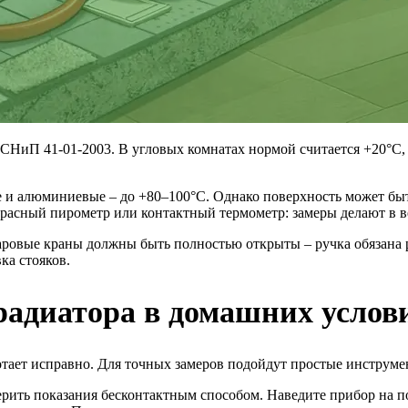
НиП 41-01-2003. В угловых комнатах нормой считается +20°C, 
 и алюминиевые – до +80–100°C. Однако поверхность может быт
расный пирометр или контактный термометр: замеры делают в ве
аровые краны должны быть полностью открыты – ручка обязана р
ка стояков.
радиатора в домашних услов
ботает исправно. Для точных замеров подойдут простые инструме
ерить показания бесконтактным способом. Наведите прибор на п