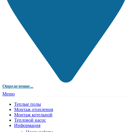
Определение...
Меню
Теплые полы
Монтаж отопления
Монтаж котельной
Тепловой насос
Информация