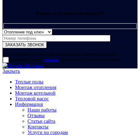
Какая услуга вас интересует?
Для отправки формы вам необходимо принять условия:
прочитал и согласен с
условиями
обработки своих персональных данных
Закрыть
Теплые полы
Монтаж отопления
Монтаж котельной
Тепловой насос
Информация
Наши работы
Отзывы
Статьи сайта
Контакты
Услуги по городам