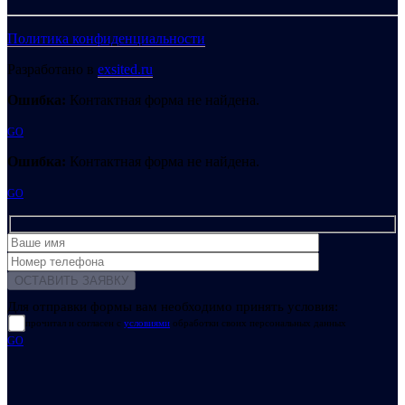
Политика конфиденциальности
Разработано в
exsited.ru
Ошибка:
Контактная форма не найдена.
GO
Ошибка:
Контактная форма не найдена.
GO
Для отправки формы вам необходимо принять условия:
прочитал и согласен с
условиями
обработки своих персональных данных
GO