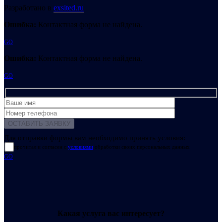
Разработано в
exsited.ru
Ошибка:
Контактная форма не найдена.
GO
Ошибка:
Контактная форма не найдена.
GO
Для отправки формы вам необходимо принять условия:
прочитал и согласен с
условиями
обработки своих персональных данных
GO
Какая услуга вас интересует?