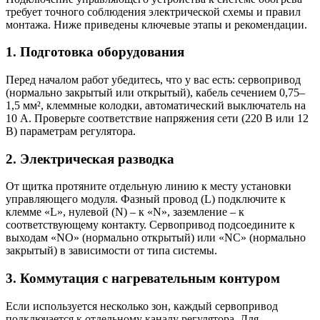
требует точного соблюдения электрической схемы и правил
монтажа. Ниже приведены ключевые этапы и рекомендации.
1. Подготовка оборудования
Перед началом работ убедитесь, что у вас есть: сервопривод
(нормально закрытый или открытый), кабель сечением 0,75–
1,5 мм², клеммные колодки, автоматический выключатель на
10 А. Проверьте соответствие напряжения сети (220 В или 12
В) параметрам регулятора.
2. Электрическая разводка
От щитка протяните отдельную линию к месту установки
управляющего модуля. Фазный провод (L) подключите к
клемме «L», нулевой (N) – к «N», заземление – к
соответствующему контакту. Сервопривод подсоедините к
выходам «NO» (нормально открытый) или «NC» (нормально
закрытый) в зависимости от типа системы.
3. Коммутация с нагревательным контуром
Если используется несколько зон, каждый сервопривод
подключается к отдельному каналу регулятора. Для