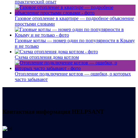
практический опыт
Газовое отопление в квартире — подробное объяснение
простыми словами
Газовые котлы — номер один по популярности в Крыму
и не только
Схема отопления дома котлом
Отопление подключение котлов — ошибки, о которых
часто забывают
Контактная информация
HELPSANT