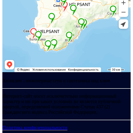
Хелпсант - инженерные сети и сантехника под ключ
Интернет-сайт носит исключительно информационный
характер и ни при каких условиях не является публичной
офертой, определяемой положениями Статьи 437 (2)
Гражданского кодекса Российской Федерации.
Политика конфиденциальности