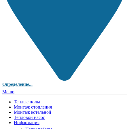
Определение...
Меню
Теплые полы
Монтаж отопления
Монтаж котельной
Тепловой насос
Информация