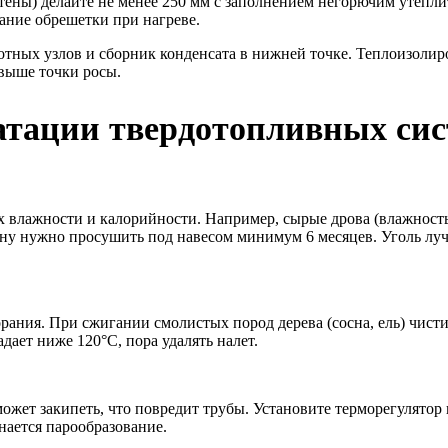
тены) делайте не менее 250 мм с заполнением негорючим утепли
ание обрешетки при нагреве.
тных узлов и сборник конденсата в нижней точке. Теплоизолир
выше точки росы.
тации твердотопливных сист
 их влажности и калорийности. Например, сырые дрова (влажно
ну нужно просушить под навесом минимум 6 месяцев. Уголь луч
рания. При сжигании смолистых пород дерева (сосна, ель) чист
дает ниже 120°C, пора удалять налет.
ожет закипеть, что повредит трубы. Установите терморегулятор 
нается парообразование.