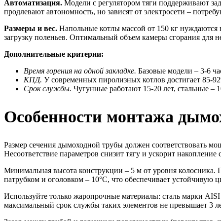
Автоматизация.
Модели с регулятором тяги поддерживают зад
продлевают автономность, но зависят от электросети – потре
Размеры и вес.
Напольные котлы массой от 150 кг нуждаются 
загрузку поленьев. Оптимальный объем камеры сгорания для не
Дополнительные критерии:
Время горения на одной закладке.
Базовые модели – 3-6 час
КПД.
У современных пиролизных котлов достигает 85-92%
Срок службы.
Чугунные работают 15-20 лет, стальные – 
Особенности монтажа дымох
Размер сечения дымоходной трубы должен соответствовать мощн
Несоответствие параметров снизит тягу и ускорит накопление 
Минимальная высота конструкции – 5 м от уровня колосника.
патрубком и оголовком – 10°С, что обеспечивает устойчивую ц
Используйте только жаропрочные материалы: сталь марки AISI
максимальный срок службы таких элементов не превышает 3 ле