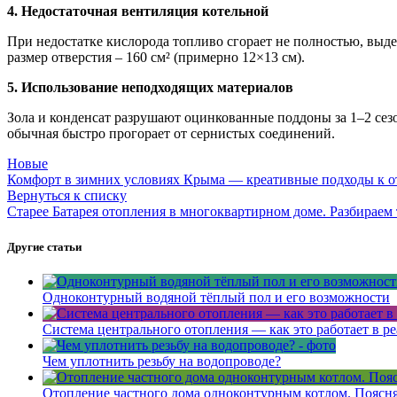
4. Недостаточная вентиляция котельной
При недостатке кислорода топливо сгорает не полностью, выде
размер отверстия – 160 см² (примерно 12×13 см).
5. Использование неподходящих материалов
Зола и конденсат разрушают оцинкованные поддоны за 1–2 сезо
обычная быстро прогорает от сернистых соединений.
Новые
Комфорт в зимних условиях Крыма — креативные подходы к 
Вернуться к списку
Старее
Батарея отопления в многоквартирном доме. Разбираем
Другие статьи
Одноконтурный водяной тёплый пол и его возможности
Система центрального отопления — как это работает в р
Чем уплотнить резьбу на водопроводе?
Отопление частного дома одноконтурным котлом. Поясняе