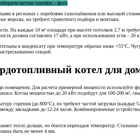
анными в регионах с перебоями газоснабжения или высокой сто
ые морозы, но требуют грамотного подбора и монтажа.
и. На каждые 10 м² площади при высоте потолков 2.7 м требуетс
сть должна составлять 17 кВт, а при использовании угля – 20 к
тельны к конденсату при температуре обратки ниже +55°С. Чуг
 растрескиванию секций.
рдотопливный котел для до
и помещения. Для расчета примерной мощности используйте форму
запаса. Котлы мощностью до 20 кВт подойдут для 100-200 м², св
ру горения (до 800°C), но требуют частой загрузки (каждые 5-8
между закладками до 12-24 часов. Комбинированные устройства 
аняет тепло дольше, но боится перепадов температур. Стальные
лжна быть не менее 4 мм.