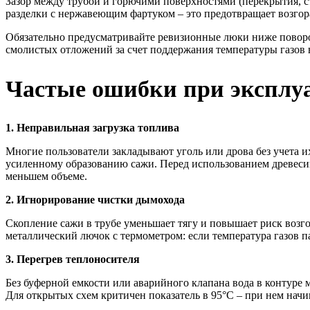
Зазор между трубой и горючими поверхностями (перекрытия, с
разделки с нержавеющим фартуком – это предотвращает возгор
Обязательно предусматривайте ревизионные люки ниже поворо
смолистых отложений за счет поддержания температуры газов 
Частые ошибки при эксплуа
1. Неправильная загрузка топлива
Многие пользователи закладывают уголь или дрова без учета
усиленному образованию сажи. Перед использованием древеси
меньшем объеме.
2. Игнорирование чистки дымохода
Скопление сажи в трубе уменьшает тягу и повышает риск возго
металлический лючок с термометром: если температура газов па
3. Перегрев теплоносителя
Без буферной емкости или аварийного клапана вода в контуре м
Для открытых схем критичен показатель в 95°C – при нем начи