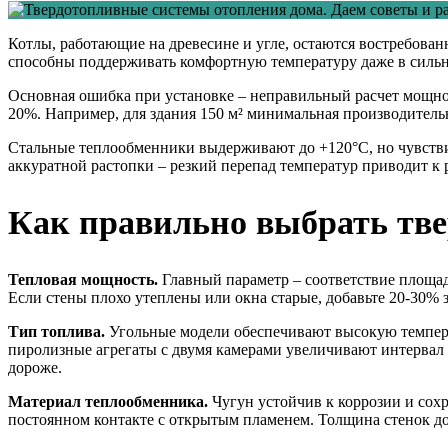
Котлы, работающие на древесине и угле, остаются востребов
способны поддерживать комфортную температуру даже в сильн
Основная ошибка при установке – неправильный расчет мощност
20%. Например, для здания 150 м² минимальная производительно
Стальные теплообменники выдерживают до +120°С, но чувстви
аккуратной растопки – резкий перепад температур приводит к
Как правильно выбрать тве
Тепловая мощность.
Главный параметр – соответствие площад
Если стены плохо утеплены или окна старые, добавьте 20-30% 
Тип топлива.
Угольные модели обеспечивают высокую температу
пиролизные агрегаты с двумя камерами увеличивают интервал 
дороже.
Материал теплообменника.
Чугун устойчив к коррозии и сохр
постоянном контакте с открытым пламенем. Толщина стенок до