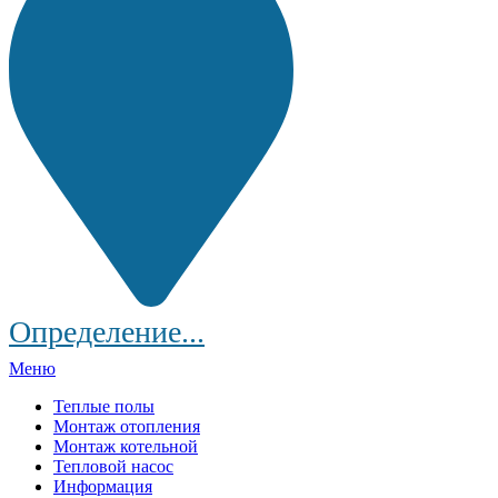
Определение...
Меню
Теплые полы
Монтаж отопления
Монтаж котельной
Тепловой насос
Информация