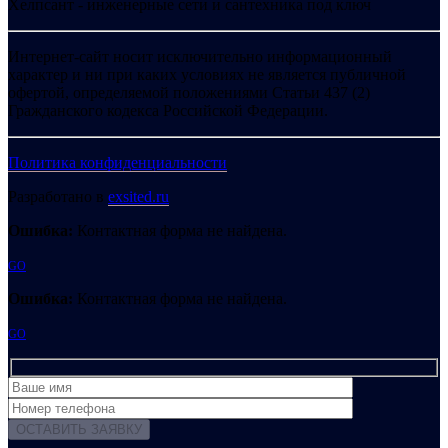
Хелпсант - инженерные сети и сантехника под ключ
Интернет-сайт носит исключительно информационный
характер и ни при каких условиях не является публичной
офертой, определяемой положениями Статьи 437 (2)
Гражданского кодекса Российской Федерации.
Политика конфиденциальности
Разработано в
exsited.ru
Ошибка:
Контактная форма не найдена.
GO
Ошибка:
Контактная форма не найдена.
GO