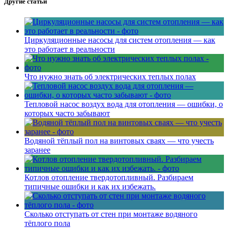
Другие статьи
Циркуляционные насосы для систем отопления — как
это работает в реальности
Что нужно знать об электрических теплых полах
Тепловой насос воздух вода для отопления — ошибки, о
которых часто забывают
Водяной тёплый пол на винтовых сваях — что учесть
заранее
Котлов отопление твердотопливный. Разбираем
типичные ошибки и как их избежать.
Сколько отступать от стен при монтаже водяного
тёплого пола