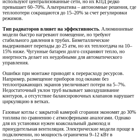
используют централизованные сети, но их КПД редко
превышает 60–70%. Альтернатива – автономные решения, где
теплопотери сокращаются до 15–20% за счет регулировки
режимов.
Тип радиаторов влияет на эффективность
. Алюминиевые
модели быстро нагревают помещение, но требуют
стабильного давления в трубах. Биметаллические
выдерживают перепады до 25 атм, но их теплоотдача на 10–
15% ниже. Чугунные батареи долго сохраняют тепло, но
инертность делает их неудобными для автоматического
управления.
Ошибки при монтаже приводят к перерасходу ресурсов.
Например, размещение приборов под окнами без
теплоотражающих экранов увеличивает потери на 5–7%.
Недостаточный уклон труб вызывает завоздушивание
контуров, а отсутствие балансировочных клапанов нарушает
циркуляцию в ветках.
Газовые котлы с закрытой камерой сгорания экономят до 30%
топлива по сравнению с атмосферными аналогами. Однако
для их установки нужен коаксиальный дымоход и
принудительная вентиляция. Электрические модели проще в
подключении, но мощность ограничена 9–12 кВт в