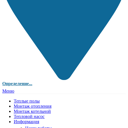
Определение...
Меню
Теплые полы
Монтаж отопления
Монтаж котельной
Тепловой насос
Информация