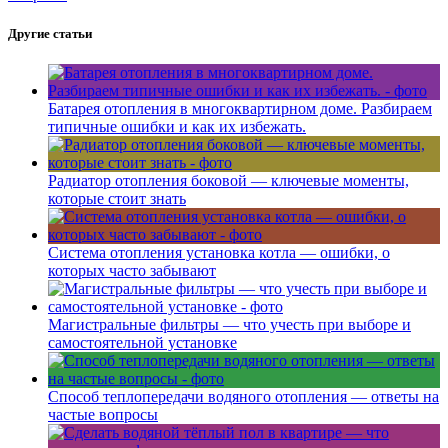
Другие статьи
Батарея отопления в многоквартирном доме. Разбираем
типичные ошибки и как их избежать.
Радиатор отопления боковой — ключевые моменты,
которые стоит знать
Система отопления установка котла — ошибки, о
которых часто забывают
Магистральные фильтры — что учесть при выборе и
самостоятельной установке
Способ теплопередачи водяного отопления — ответы на
частые вопросы