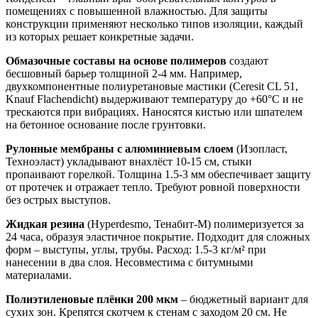
помещениях с повышенной влажностью. Для защиты
конструкции применяют несколько типов изоляции, каждый
из которых решает конкретные задачи.
Обмазочные составы на основе полимеров
создают
бесшовный барьер толщиной 2-4 мм. Например,
двухкомпонентные полиуретановые мастики (Ceresit CL 51,
Knauf Flachendicht) выдерживают температуру до +60°C и не
трескаются при вибрациях. Наносятся кистью или шпателем
на бетонное основание после грунтовки.
Рулонные мембраны с алюминиевым слоем
(Изопласт,
Техноэласт) укладывают внахлёст 10-15 см, стыки
пропаивают горелкой. Толщина 1.5-3 мм обеспечивает защиту
от протечек и отражает тепло. Требуют ровной поверхности
без острых выступов.
Жидкая резина
(Hyperdesmo, Тенабит-М) полимеризуется за
24 часа, образуя эластичное покрытие. Подходит для сложных
форм – выступы, углы, трубы. Расход: 1.5-3 кг/м² при
нанесении в два слоя. Несовместима с битумными
материалами.
Полиэтиленовые плёнки 200 мкм
– бюджетный вариант для
сухих зон. Крепятся скотчем к стенам с заходом 20 см. Не