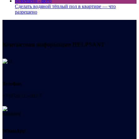
Сделать водяной тёплый пол в квартире — что
разрешено
Контактная информация
HELPSANT
Телефон
+7 (978) 515-999-7
WhatsApp