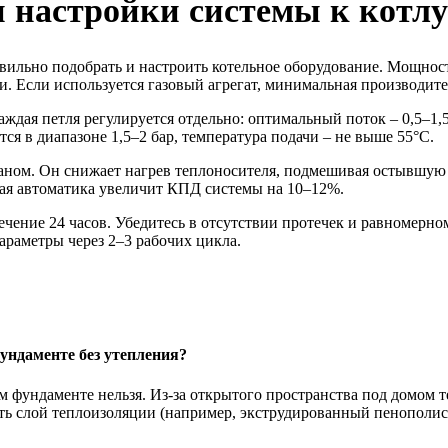
 настройки системы к котлу
вильно подобрать и настроить котельное оборудование. Мощнос
. Если используется газовый агрегат, минимальная производител
аждая петля регулируется отдельно: оптимальный поток – 0,5–1
ся в диапазоне 1,5–2 бар, температура подачи – не выше 55°C.
паном. Он снижает нагрев теплоносителя, подмешивая остывшую
ая автоматика увеличит КПД системы на 10–12%.
ечение 24 часов. Убедитесь в отсутствии протечек и равномерн
араметры через 2–3 рабочих цикла.
ундаменте без утепления?
м фундаменте нельзя. Из-за открытого пространства под домом те
ь слой теплоизоляции (например, экструдированный пенополисти