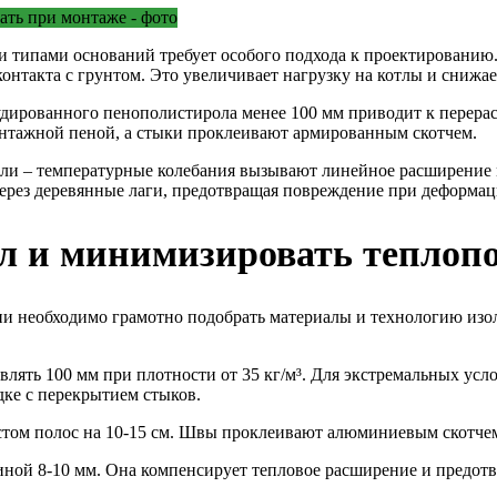
 типами оснований требует особого подхода к проектированию.
контакта с грунтом. Это увеличивает нагрузку на котлы и снижа
удированного пенополистирола менее 100 мм приводит к перера
онтажной пеной, а стыки проклеивают армированным скотчем.
и – температурные колебания вызывают линейное расширение м
рез деревянные лаги, предотвращая повреждение при деформаци
л и минимизировать теплоп
 необходимо грамотно подобрать материалы и технологию изоля
ть 100 мм при плотности от 35 кг/м³. Для экстремальных усло
ке с перекрытием стыков.
том полос на 10-15 см. Швы проклеивают алюминиевым скотчем.
й 8-10 мм. Она компенсирует тепловое расширение и предотвр