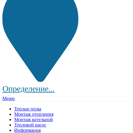
Определение...
Меню
Теплые полы
Монтаж отопления
Монтаж котельной
Тепловой насос
Информация