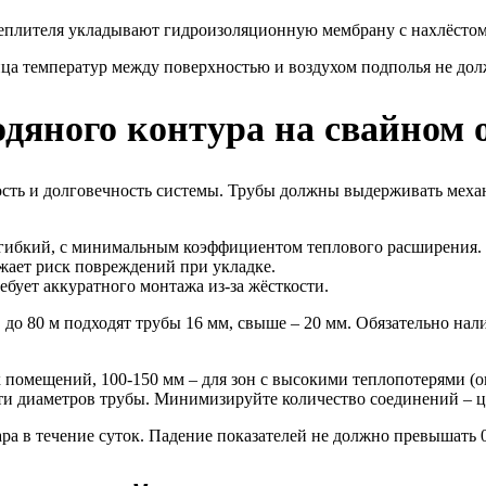
еплителя укладывают гидроизоляционную мембрану с нахлёстом 20
ица температур между поверхностью и воздухом подполья не до
одяного контура на свайном 
ость и долговечность системы. Трубы должны выдерживать механ
 гибкий, с минимальным коэффициентом теплового расширения.
жает риск повреждений при укладке.
бует аккуратного монтажа из-за жёсткости.
 до 80 м подходят трубы 16 мм, свыше – 20 мм. Обязательно нал
х помещений, 100-150 мм – для зон с высокими теплопотерями 
ти диаметров трубы. Минимизируйте количество соединений – ц
ра в течение суток. Падение показателей не должно превышать 0