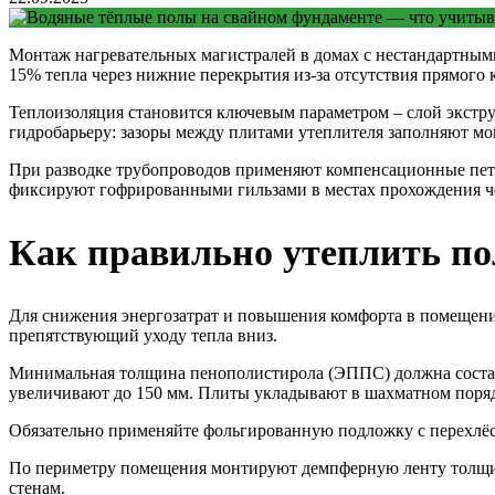
Монтаж нагревательных магистралей в домах с нестандартными
15% тепла через нижние перекрытия из-за отсутствия прямого 
Теплоизоляция становится ключевым параметром – слой экстр
гидробарьеру: зазоры между плитами утеплителя заполняют м
При разводке трубопроводов применяют компенсационные петл
фиксируют гофрированными гильзами в местах прохождения че
Как правильно утеплить по
Для снижения энергозатрат и повышения комфорта в помещении
препятствующий уходу тепла вниз.
Минимальная толщина пенополистирола (ЭППС) должна составля
увеличивают до 150 мм. Плиты укладывают в шахматном поряд
Обязательно применяйте фольгированную подложку с перехлёс
По периметру помещения монтируют демпферную ленту толщино
стенам.