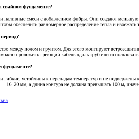
а свайном фундаменте?
или наливные смеси с добавлением фибры. Они создают меньшую
 чтобы обеспечить равномерное распределение тепла и избежать 
 период?
нство между полом и грунтом. Для этого монтируют ветрозащит
ожно проложить греющий кабель вдоль труб или использовать а
м фундаменте?
и гибкие, устойчивы к перепадам температур и не подвержены 
 16–20 мм, а длина контура не должна превышать 100 м, иначе 
льна