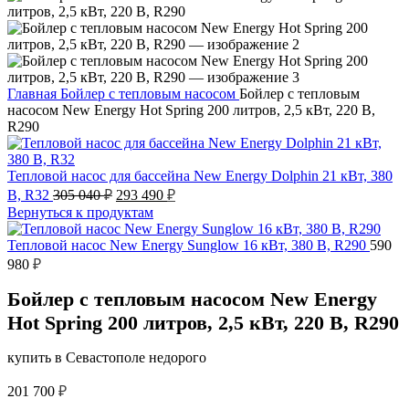
Главная
Бойлер с тепловым насосом
Бойлер с тепловым
насосом New Energy Hot Spring 200 литров, 2,5 кВт, 220 В,
R290
Тепловой насос для бассейна New Energy Dolphin 21 кВт, 380
Первоначальная
Текущая
В, R32
305 040
₽
293 490
₽
цена
цена:
Вернуться к продуктам
составляла
293
305
490 ₽.
Тепловой насос New Energy Sunglow 16 кВт, 380 В, R290
590
040 ₽.
980
₽
Бойлер с тепловым насосом New Energy
Hot Spring 200 литров, 2,5 кВт, 220 В, R290
купить в Севастополе недорого
201 700
₽