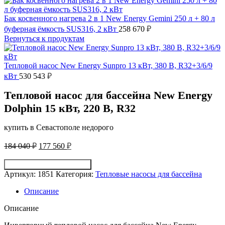
Бак косвенного нагрева 2 в 1 New Energy Gemini 250 л + 80 л
буферная ёмкость SUS316, 2 кВт
258 670
₽
Вернуться к продуктам
Тепловой насос New Energy Sunpro 13 кВт, 380 В, R32+3/6/9
кВт
530 543
₽
Тепловой насос для бассейна New Energy
Dolphin 15 кВт, 220 В, R32
купить в Севастополе недорого
Первоначальная
Текущая
184 040
₽
177 560
₽
цена
цена:
составляла
177
Получить консультацию
184
560 ₽.
Артикул:
1851
Категория:
Тепловые насосы для бассейна
040 ₽.
Описание
Описание