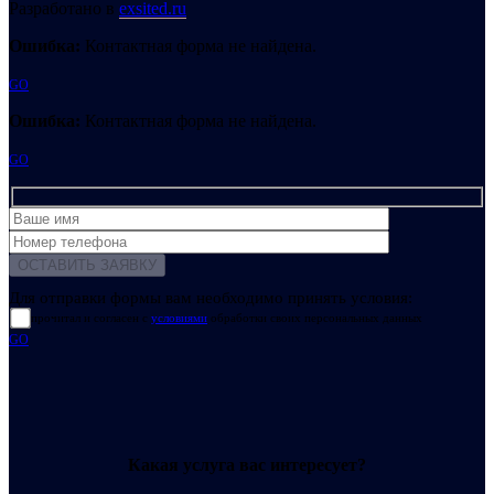
Разработано в
exsited.ru
Ошибка:
Контактная форма не найдена.
GO
Ошибка:
Контактная форма не найдена.
GO
Для отправки формы вам необходимо принять условия:
прочитал и согласен с
условиями
обработки своих персональных данных
GO
Какая услуга вас интересует?