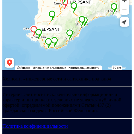
Хелпсант - инженерные сети и сантехника под ключ
Интернет-сайт носит исключительно информационный
характер и ни при каких условиях не является публичной
офертой, определяемой положениями Статьи 437 (2)
Гражданского кодекса Российской Федерации.
Политика конфиденциальности