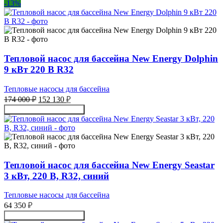
-13%
305
490 ₽.
040 ₽.
Тепловой насос для бассейна New Energy Dolphin
9 кВт 220 В R32
Тепловые насосы для бассейна
Первоначальная
Текущая
174 000
₽
152 130
₽
цена
цена:
Получить консультацию
составляла
152
174
130 ₽.
000 ₽.
Тепловой насос для бассейна New Energy Seastar
3 кВт, 220 В, R32, синий
Тепловые насосы для бассейна
64 350
₽
Получить консультацию