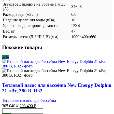
Звуковое давление на уровне 1 м дБ
34~48
(А)
Расход воды (м3 / ч)
6.6
Падение давления воды (кПа)
18
Уровень водонепроницаемости
IPX4
Вес, кг
47
Размеры нетто (Д * Ш * В) (мм)
1000×400×660
Похожие товары
-4%
Тепловой насос для бассейна New Energy Dolphin
21 кВт, 380 В, R32
Тепловые насосы для бассейна
Первоначальная
Текущая
305 040
₽
293 490
₽
цена
цена:
Получить консультацию
составляла
293