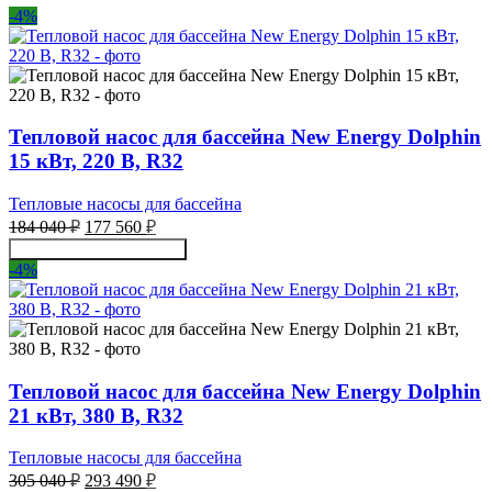
-4%
Тепловой насос для бассейна New Energy Dolphin
15 кВт, 220 В, R32
Тепловые насосы для бассейна
Первоначальная
Текущая
184 040
₽
177 560
₽
цена
цена:
Получить консультацию
составляла
177
-4%
184
560 ₽.
040 ₽.
Тепловой насос для бассейна New Energy Dolphin
21 кВт, 380 В, R32
Тепловые насосы для бассейна
Первоначальная
Текущая
305 040
₽
293 490
₽