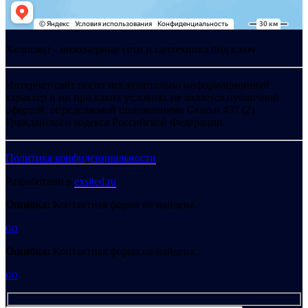
Хелпсант - инженерные сети и сантехника под ключ
Интернет-сайт носит исключительно информационный
характер и ни при каких условиях не является публичной
офертой, определяемой положениями Статьи 437 (2)
Гражданского кодекса Российской Федерации.
Политика конфиденциальности
Разработано в
exsited.ru
Ошибка:
Контактная форма не найдена.
GO
Ошибка:
Контактная форма не найдена.
GO