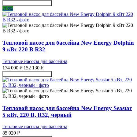
цена
цена:
Получить консультацию
составляла
293
-13%
305
490 ₽.
040 ₽.
Тепловой насос для бассейна New Energy Dolphin
9 кВт 220 В R32
Тепловые насосы для бассейна
Первоначальная
Текущая
174 000
₽
152 130
₽
цена
цена:
Получить консультацию
составляла
152
174
130 ₽.
000 ₽.
Тепловой насос для бассейна New Energy Seastar
5 кВт, 220 В, R32, черный
Тепловые насосы для бассейна
85 020
₽