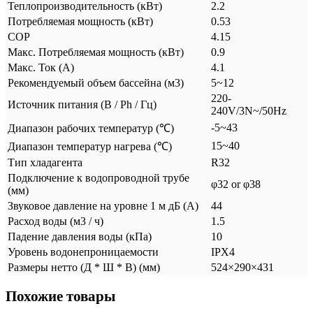
Теплопроизводительность (кВт)
2.2
Потребляемая мощность (кВт)
0.53
COP
4.15
Mакс. Потребляемая мощность (кВт)
0.9
Mакс. Ток (А)
4.1
Рекомендуемый объем бассейна (м3)
5~12
220-
Источник питания (В / Ph / Гц)
240V/3N~/50Hz
-5~43
Диапазон рабочих температур (℃)
15~40
Диапазон температур нагрева (℃)
Тип хладагента
R32
Подключение к водопроводной трубе
φ32 or φ38
(мм)
Звуковое давление на уровне 1 м дБ (А)
44
Расход воды (м3 / ч)
1.5
Падение давления воды (кПа)
10
Уровень водонепроницаемости
IPX4
Размеры нетто (Д * Ш * В) (мм)
524×290×431
Похожие товары