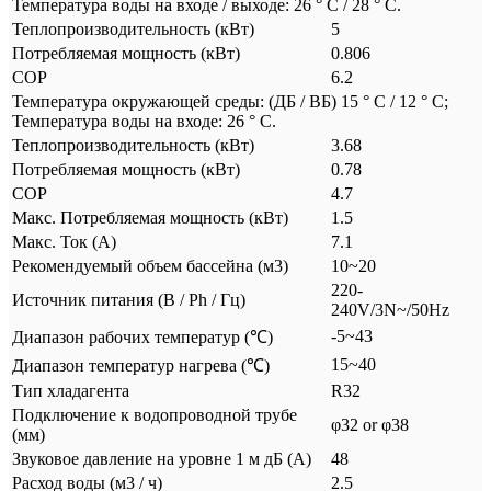
Температура воды на входе / выходе: 26 ° C / 28 ° C.
Теплопроизводительность (кВт)
5
Потребляемая мощность (кВт)
0.806
COP
6.2
Температура окружающей среды: (ДБ / ВБ) 15 ° C / 12 ° C;
Температура воды на входе: 26 ° C.
Теплопроизводительность (кВт)
3.68
Потребляемая мощность (кВт)
0.78
COP
4.7
Mакс. Потребляемая мощность (кВт)
1.5
Mакс. Ток (А)
7.1
Рекомендуемый объем бассейна (м3)
10~20
220-
Источник питания (В / Ph / Гц)
240V/3N~/50Hz
-5~43
Диапазон рабочих температур (℃)
15~40
Диапазон температур нагрева (℃)
Тип хладагента
R32
Подключение к водопроводной трубе
φ32 or φ38
(мм)
Звуковое давление на уровне 1 м дБ (А)
48
Расход воды (м3 / ч)
2.5