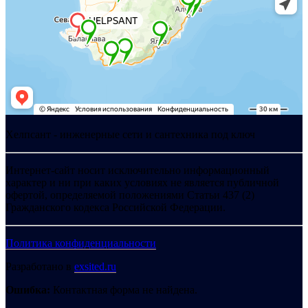
Хелпсант - инженерные сети и сантехника под ключ
Интернет-сайт носит исключительно информационный
характер и ни при каких условиях не является публичной
офертой, определяемой положениями Статьи 437 (2)
Гражданского кодекса Российской Федерации.
Политика конфиденциальности
Разработано в
exsited.ru
Ошибка:
Контактная форма не найдена.