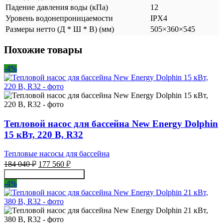
Падение давления воды (кПа)
12
Уровень водонепроницаемости
IPX4
Размеры нетто (Д * Ш * В) (мм)
505×360×545
Похожие товары
-4%
Тепловой насос для бассейна New Energy Dolphin
15 кВт, 220 В, R32
Тепловые насосы для бассейна
Первоначальная
Текущая
184 040
₽
177 560
₽
цена
цена:
Получить консультацию
составляла
177
-4%
184
560 ₽.
040 ₽.