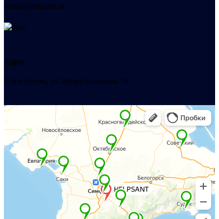
admin@helpsant.ru
Адрес
Севастополь, ул. Индустриальная, 26