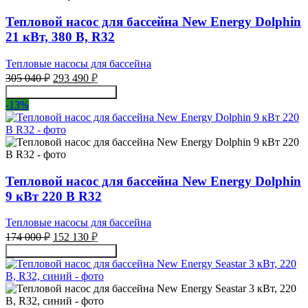
Тепловой насос для бассейна New Energy Dolphin
21 кВт, 380 В, R32
Тепловые насосы для бассейна
Первоначальная
Текущая
305 040
₽
293 490
₽
цена
цена:
Получить консультацию
составляла
293
-13%
305
490 ₽.
040 ₽.
Тепловой насос для бассейна New Energy Dolphin
9 кВт 220 В R32
Тепловые насосы для бассейна
Первоначальная
Текущая
174 000
₽
152 130
₽
цена
цена:
Получить консультацию
составляла
152
174
130 ₽.
000 ₽.