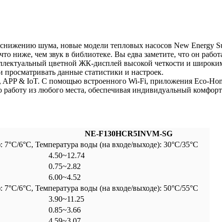
снижению шума, новые модели тепловых насосов New Energy Sun
 что ниже, чем звук в библиотеке. Вы едва заметите, что он работ
теллектуальный цветной ЖК-дисплей высокой четкости и широк
и просматривать данные статистики и настроек.
APP & IoT. С помощью встроенного Wi-Fi, приложения Eco-Hom
о работу из любого места, обеспечивая индивидуальный комфор
NE-F130HCR5INVM-SG
7°C/6°C, Температура воды (на входе/выходе): 30°C/35°C
4.50~12.74
0.75~2.82
6.00~4.52
7°C/6°C, Температура воды (на входе/выходе): 50°C/55°C
3.90~11.25
0.85~3.66
4.59~3.07