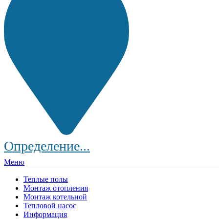
Определение...
Меню
Теплые полы
Монтаж отопления
Монтаж котельной
Тепловой насос
Информация