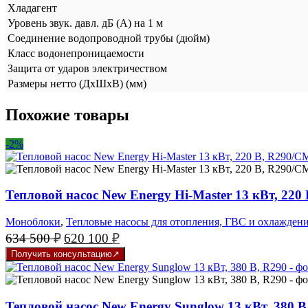
Хладагент
Уровень звук. давл. дБ (А) на 1 м
Соединение водопроводной трубы (дюйм)
Класс водонепроницаемости
Защита от ударов электричеством
Размеры нетто (ДхШхВ) (мм)
Похожие товары
-2%
Тепловой насос New Energy Hi-Master 13 кВт, 220
Моноблоки
,
Тепловые насосы для отопления, ГВС и охлажден
Первоначальная
Текущая
634 500
₽
620 100
₽
цена
цена:
Получить консультацию
составляла
620
634
100 ₽.
500 ₽.
Тепловой насос New Energy Sunglow 13 кВт, 380 В