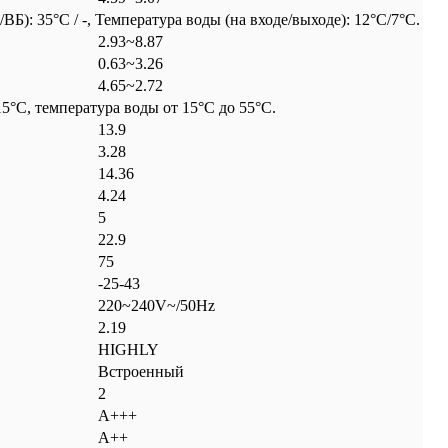
: 35°C / -, Температура воды (на входе/выходе): 12°C/7°C.
2.93~8.87
0.63~3.26
4.65~2.72
5°C, температура воды от 15°C до 55°C.
13.9
3.28
14.36
4.24
5
22.9
75
-25-43
220~240V~/50Hz
2.19
HIGHLY
Встроенный
2
А+++
А++