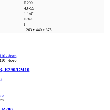
R290
43~55
1 1/4″
IPX4
l
1263 х 440 х 875
 В, R290/CM10
ия
, R290