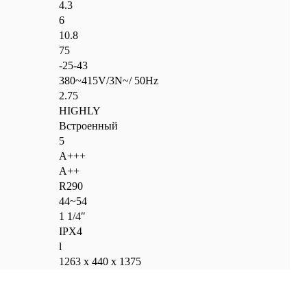
4.3
6
10.8
75
-25-43
380~415V/3N~/ 50Hz
2.75
HIGHLY
Встроенный
5
А+++
А++
R290
44~54
1 1/4″
IPX4
l
1263 х 440 х 1375