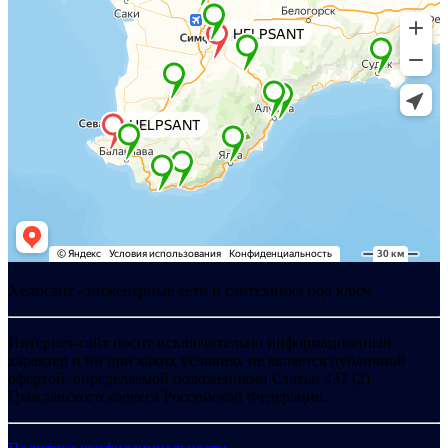
Хелпсант - инженерные сети и сантехника под ключ
Интернет-сайт носит исключительно информационный
характер и ни при каких условиях не является публичной
офертой, определяемой положениями Статьи 437 (2)
Гражданского кодекса Российской Федерации.