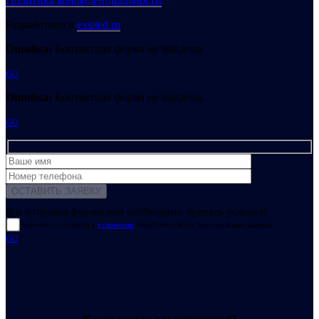
Политика конфиденциальности
Разработано в
exsited.ru
Ошибка:
Контактная форма не найдена.
GO
Ошибка:
Контактная форма не найдена.
GO
Для отправки формы вам необходимо принять условия:
прочитал и согласен с
условиями
обработки своих персональных данных
GO