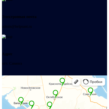
Электронная почта
admin@helpsant.ru
Адрес
пгт. Симеиз