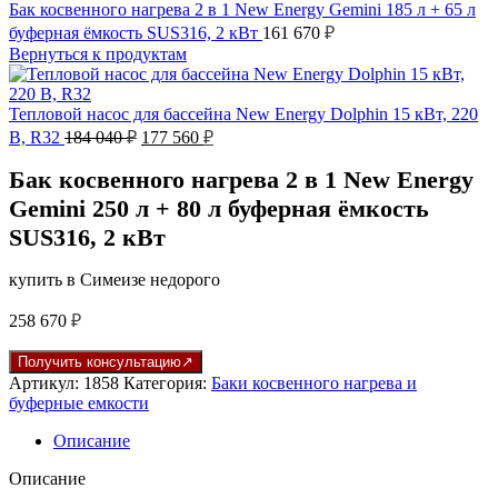
Бак косвенного нагрева 2 в 1 New Energy Gemini 185 л + 65 л
буферная ёмкость SUS316, 2 кВт
161 670
₽
Вернуться к продуктам
Тепловой насос для бассейна New Energy Dolphin 15 кВт, 220
Первоначальная
Текущая
В, R32
184 040
₽
177 560
₽
цена
цена:
составляла
177
Бак косвенного нагрева 2 в 1 New Energy
184
560 ₽.
Gemini 250 л + 80 л буферная ёмкость
040 ₽.
SUS316, 2 кВт
купить в Симеизе недорого
258 670
₽
Получить консультацию
Артикул:
1858
Категория:
Баки косвенного нагрева и
буферные емкости
Описание
Описание