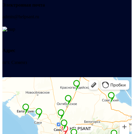
Электронная почта
admin@helpsant.ru
Адрес
пгт. Симеиз