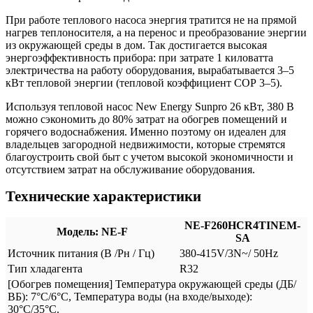
При работе теплового насоса энергия тратится не на прямой
нагрев теплоносителя, а на перенос и преобразование энергии
из окружающей среды в дом. Так достигается высокая
энергоэффективность прибора: при затрате 1 киловатта
электричества на работу оборудования, вырабатывается 3–5
кВт тепловой энергии (тепловой коэффициент СОР 3–5).
Используя тепловой насос New Energy Sunpro 26 кВт, 380 В
можно сэкономить до 80% затрат на обогрев помещений и
горячего водоснабжения. Именно поэтому он идеален для
владельцев загородной недвижимости, которые стремятся
благоустроить свой быт с учетом высокой экономичности и
отсутствием затрат на обслуживание оборудования.
Технические характеристики
NE-F260HCR4TINEM-
Модель: NE-F
SA
Источник питания (В /Рн / Гц)
380-415V/3N~/ 50Hz
Тип хладагента
R32
[Обогрев помещения] Температура окружающей среды (ДБ/
ВБ): 7°C/6°C, Температура воды (на входе/выходе):
30°C/35°C.