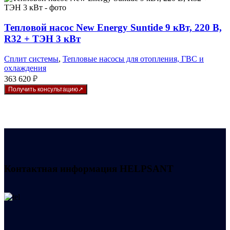
Тепловой насос New Energy Suntide 9 кВт, 220 В,
R32 + ТЭН 3 кВт
Сплит системы
,
Тепловые насосы для отопления, ГВС и
охлаждения
363 620
₽
Получить консультацию
Контактная информация
HELPSANT