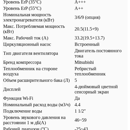
Уровень ErP (35°C)
A+++
Уровень ErP (55°C)
A++
Номинальная мощность
3/6/9 (опция)
электронагревателя (кВт)
Макс. Потребляемая мощность
20.5(11.5+9)
(кВт)
Макс. Рабочий ток (А)
33.2(19.5+13.7)
Циркуляционный насос
Встроенный
Двигатель постоянного
Тип двигателя вентилятора
тока
Бренд компрессора
Mitsubishi
Теплообменник на стороне
Ребристый
воздуха
теплообменник
Объем расширительного бака (Л)
5
4-дюймовый цветной
Дисплей
сенсорный экран
Функция Wi-Fi
Да
Номинальный расход воды (м3/ч)
4.4
Подключение воды
1 1/2″
Уровень звукового давления на
46~59
расстоянии 1 м дБ(А)
Рабочий диапазон (°C)
-25~43