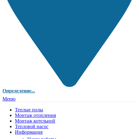
Определение...
Меню
Теплые полы
Монтаж отопления
Монтаж котельной
Тепловой насос
Информация