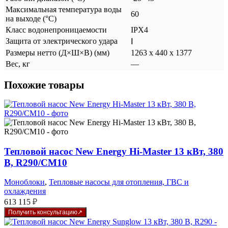
Максимальная температура воды
60
на выходе (°C)
Класс водонепроницаемости
IPX4
Защита от электрического удара
Ⅰ
Размеры нетто (Д×Ш×В) (мм)
1263 x 440 x 1377
Вес, кг
—
Похожие товары
Тепловой насос New Energy Hi-Master 13 кВт, 380
В, R290/CM10
Моноблоки
,
Тепловые насосы для отопления, ГВС и
охлаждения
613 115
₽
Получить консультацию