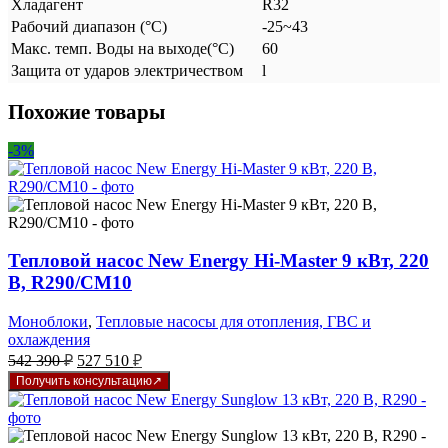
Хладагент
R32
Рабочий диапазон (°C)
-25~43
Макс. темп. Воды на выходе(°C)
60
Защита от ударов электричеством
l
Похожие товары
-3%
Тепловой насос New Energy Hi-Master 9 кВт, 220
В, R290/CM10
Моноблоки
,
Тепловые насосы для отопления, ГВС и
охлаждения
Первоначальная
Текущая
542 390
₽
527 510
₽
цена
цена:
Получить консультацию
составляла
527
542
510 ₽.
390 ₽.