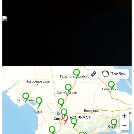
admin@helpsant.ru
Адрес
пгт. Симеиз