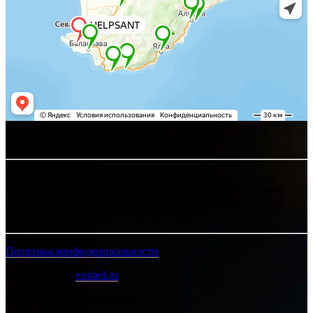
Хелпсант - инженерные сети и сантехника под ключ
Интернет-сайт носит исключительно информационный
характер и ни при каких условиях не является публичной
офертой, определяемой положениями Статьи 437 (2)
Гражданского кодекса Российской Федерации.
Политика конфиденциальности
Разработано в
exsited.ru
Ошибка:
Контактная форма не найдена.