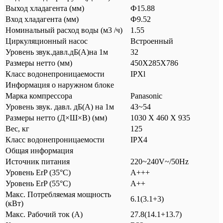
Выход хладагента (мм)
Ф15.88
Вход хладагента (мм)
Ф9.52
Номинальный расход воды (м3 /ч)
1.55
Циркуляционный насос
Встроенный
Уровень звук.давл.дБ(А)на 1м
32
Размеры нетто (мм)
450Х285Х786
Класс водонепроницаемости
IPXl
Информация о наружном блоке
Марка компрессора
Panasonic
Уровень звук. давл. дБ(А) на 1м
43~54
Размеры нетто (Д×Ш×В) (мм)
1030 Х 460 Х 935
Вес, кг
125
Класс водонепроницаемости
IPX4
Общая информация
Источник питания
220~240V~/50Hz
Уровень ErP (35°C)
А+++
Уровень ErP (55°C)
А++
Макс. Потребляемая мощность
6.1(3.1+3)
(кВт)
Макс. Рабочий ток (А)
27.8(14.1+13.7)