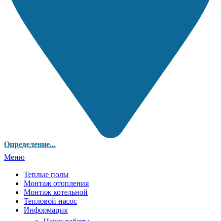
Определение...
Меню
Теплые полы
Монтаж отопления
Монтаж котельной
Тепловой насос
Информация