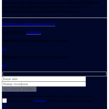
характер и ни при каких условиях не является публичной
офертой, определяемой положениями Статьи 437 (2)
Гражданского кодекса Российской Федерации.
Политика конфиденциальности
Разработано в
exsited.ru
Ошибка:
Контактная форма не найдена.
GO
Ошибка:
Контактная форма не найдена.
GO
Для отправки формы вам необходимо принять условия:
прочитал и согласен с
условиями
обработки своих персональных данных
GO