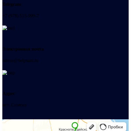
Telegram
+7 (978) 515-999-7
Электронная почта
admin@helpsant.ru
Адрес
пгт. Симеиз