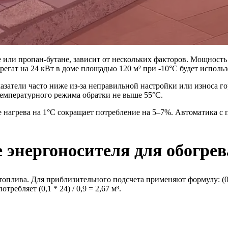
или пропан-бутане, зависит от нескольких факторов. Мощность 
гат на 24 кВт в доме площадью 120 м² при -10°C будет использов
затели часто ниже из-за неправильной настройки или износа г
температурного режима обратки не выше 55°C.
е нагрева на 1°C сокращает потребление на 5–7%. Автоматика 
 энергоносителя для обогре
топлива. Для приблизительного подсчета применяют формулу: (0
ребляет (0,1 * 24) / 0,9 = 2,67 м³.