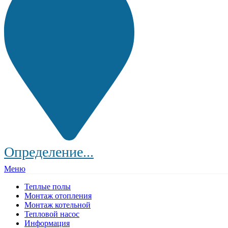
Определение...
Меню
Теплые полы
Монтаж отопления
Монтаж котельной
Тепловой насос
Информация