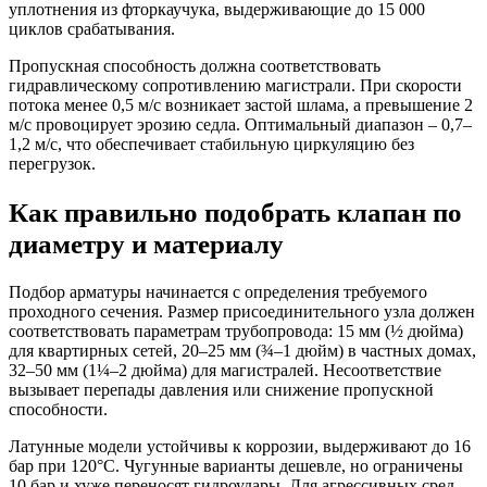
уплотнения из фторкаучука, выдерживающие до 15 000
циклов срабатывания.
Пропускная способность должна соответствовать
гидравлическому сопротивлению магистрали. При скорости
потока менее 0,5 м/с возникает застой шлама, а превышение 2
м/с провоцирует эрозию седла. Оптимальный диапазон – 0,7–
1,2 м/с, что обеспечивает стабильную циркуляцию без
перегрузок.
Как правильно подобрать клапан по
диаметру и материалу
Подбор арматуры начинается с определения требуемого
проходного сечения. Размер присоединительного узла должен
соответствовать параметрам трубопровода: 15 мм (½ дюйма)
для квартирных сетей, 20–25 мм (¾–1 дюйм) в частных домах,
32–50 мм (1¼–2 дюйма) для магистралей. Несоответствие
вызывает перепады давления или снижение пропускной
способности.
Латунные модели устойчивы к коррозии, выдерживают до 16
бар при 120°C. Чугунные варианты дешевле, но ограничены
10 бар и хуже переносят гидроудары. Для агрессивных сред