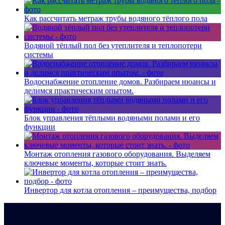
Как рассчитать метраж трубы водяного тёплого пола
Водяной тёплый пол без утеплителя и теплопотери
системы
Водоснабжение отопление домов. Разбираем нюансы и
делимся практическим опытом.
Блок управления тёплыми водяными полами и его
функции
Монтаж отопления газового оборудования. Выделяем
ключевые моменты, которые стоит знать.
Инвертор для котла отопления – преимущества, подбор