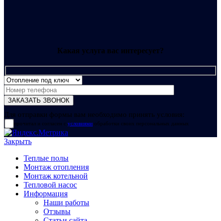
Какая услуга вас интересует?
Для отправки формы вам необходимо принять условия:
прочитал и согласен с
условиями
обработки своих персональных данных
Закрыть
Теплые полы
Монтаж отопления
Монтаж котельной
Тепловой насос
Информация
Наши работы
Отзывы
Статьи сайта