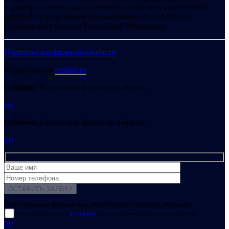
характер и ни при каких условиях не является публичной
офертой, определяемой положениями Статьи 437 (2)
Гражданского кодекса Российской Федерации.
Политика конфиденциальности
Разработано в
exsited.ru
Ошибка:
Контактная форма не найдена.
GO
Ошибка:
Контактная форма не найдена.
GO
Для отправки формы вам необходимо принять условия:
прочитал и согласен с
условиями
обработки своих персональных данных
GO